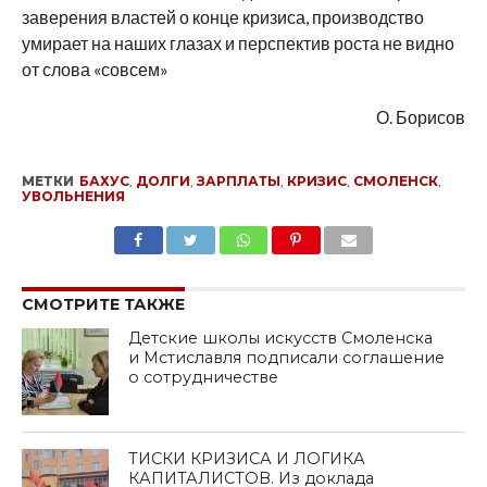
заверения властей о конце кризиса, производство
умирает на наших глазах и перспектив роста не видно
от слова «совсем»
О. Борисов
МЕТКИ
БАХУС
,
ДОЛГИ
,
ЗАРПЛАТЫ
,
КРИЗИС
,
СМОЛЕНСК
,
УВОЛЬНЕНИЯ
SHARE
TWEET
SHARE
SHARE
EMAIL
СМОТРИТЕ ТАКЖЕ
Детские школы искусств Смоленска
и Мстиславля подписали соглашение
о сотрудничестве
ТИСКИ КРИЗИСА И ЛОГИКА
КАПИТАЛИСТОВ. Из доклада