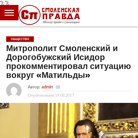
');
');
ГЛАВНАЯ
НОВОСТИ
ПРОИСШЕСТВИЯ
ПОЛИТИКА
КУЛЬТУРА
ЭКОНОМИКА
ОБЩЕСТВО
БЛОГИ
ОБЩЕСТВО
Митрополит Смоленский и
Дорогобужский Исидор
прокомментировал ситуацию
вокруг «Матильды»
Автор:
admin
Опубликовано
19.08.2017