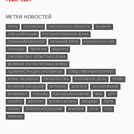
МЕТКИ НОВОСТЕЙ
КПРФ
СМОЛЕНСК
СМОЛЕНСКАЯ ОБЛАСТЬ
ВАЖНОЕ
СПЕЦОПЕРАЦИЯ
ГОСУДАРСТВЕННАЯ ДУМА
ГЕННАДИЙ ЗЮГАНОВ
ФРАКЦИЯ КПРФ
ЕДИНАЯ РОССИЯ
ПОМОЩЬ
ЛКСМ РФ
ВЫБОРЫ
СМОЛЕНСКАЯ ОБЛАСТНАЯ ДУМА
ВЕЛИКАЯ ОТЕЧЕСТВЕННАЯ ВОЙНА
АДМИНИСТРАЦИЯ СМОЛЕНСКА
СЛЕДСТВЕННЫЙ КОМИТЕТ
КПРФ СМОЛЕНСК
ПРОКУРАТУРА
УГОЛОВНОЕ ДЕЛО
ПУТИН
ВАЛЕРИЙ КУЗНЕЦОВ
ИСТОРИЯ
ДОРОГИ
ОБРАЗОВАНИЕ
КРИМИНАЛ
РОССИЯ
ЗДРАВООХРАНЕНИЕ
ЖКХ
ДТП
ПАМЯТЬ
ДЕПУТАТ
ЮРИЙ АФОНИН
БЮДЖЕТ
ЛДПР
АНОНС
МУЗЕЙ-ЗАПОВЕДНИК
ЮБИЛЕЙ
СССР
СУД
ВЯЗЬМА