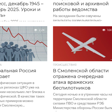
сс, декабрь 1945 –
поисковой и архивной
рь 2025. Уроки и
работы ведомства
ь»
На заседании были озвучены
результаты разведывательно-
кабря 2025 года состоялась
поисковых мероприятий и
серия мероприятий,
эксгумационных работ, проведенны
енных к 80-й годовщине
2.2K
1.6K
в 2025 году на территории Псковско
того Смоленского процесса
Смоленской и Херсонской областей
истскими преступниками,
а...
шего в декабре 1945...
А
ПРОИСШЕСТВИЯ
альная Россия
В Смоленской области
рает
отражена очередная
атака вражеских
фическая ситуация в
ых регионах ЦФО уже на
беспилотников
ии нескольких лет близка к
Сегодня ночью и в утренние часы н
фической. В качестве таких
территории Смоленской области
ных примеров можно
силами ПВО и средствами РЭБ
и Смоленскую...
Министерства обороны России был