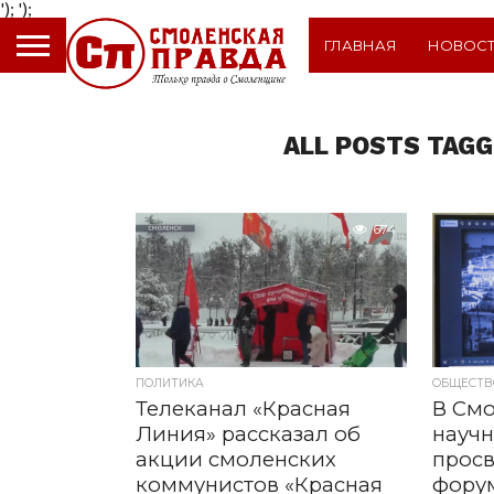
');
');
ГЛАВНАЯ
НОВОС
ALL POSTS TAG
674
ПОЛИТИКА
ОБЩЕСТВ
Телеканал «Красная
В См
Линия» рассказал об
научн
акции смоленских
просв
коммунистов «Красная
фору