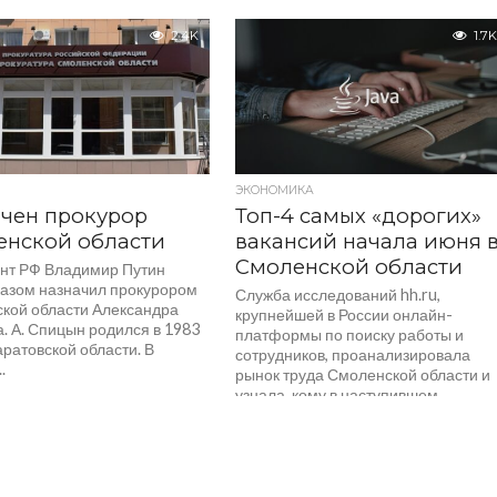
сбиты и подавлены...
2.4K
1.7K
ЭКОНОМИКА
чен прокурор
Топ-4 самых «дорогих»
енской области
вакансий начала июня 
Смоленской области
нт РФ Владимир Путин
казом назначил прокурором
Служба исследований hh.ru,
кой области Александра
крупнейшей в России онлайн-
. А. Спицын родился в 1983
платформы по поиску работы и
аратовской области. В
сотрудников, проанализировала
.
рынок труда Смоленской области и
узнала, кому в наступившем...