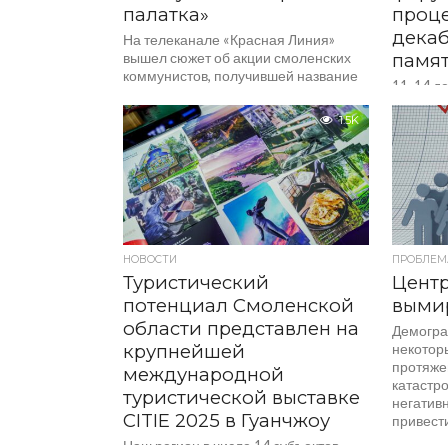
палатка»
проце
декаб
На телеканале «Красная Линия»
вышел сюжет об акции смоленских
памят
коммунистов, получившей название
11-14 де
«Красная палатка».
важная 
1.5K
приуроч
знамени
над нац
проходив
НОВОСТИ
ПРОБЛЕМ
Туристический
Центр
потенциал Смоленской
выми
области представлен на
Демогра
крупнейшей
некотор
протяжен
международной
катастро
туристической выставке
негатив
CITIE 2025 в Гуанчжоу
привест
Наш регион в числе 14 субъектов