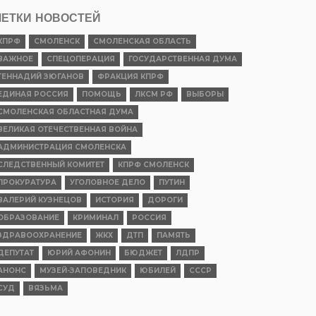
ЕТКИ НОВОСТЕЙ
КПРФ
СМОЛЕНСК
СМОЛЕНСКАЯ ОБЛАСТЬ
ВАЖНОЕ
СПЕЦОПЕРАЦИЯ
ГОСУДАРСТВЕННАЯ ДУМА
ГЕННАДИЙ ЗЮГАНОВ
ФРАКЦИЯ КПРФ
ЕДИНАЯ РОССИЯ
ПОМОЩЬ
ЛКСМ РФ
ВЫБОРЫ
СМОЛЕНСКАЯ ОБЛАСТНАЯ ДУМА
ВЕЛИКАЯ ОТЕЧЕСТВЕННАЯ ВОЙНА
АДМИНИСТРАЦИЯ СМОЛЕНСКА
СЛЕДСТВЕННЫЙ КОМИТЕТ
КПРФ СМОЛЕНСК
ПРОКУРАТУРА
УГОЛОВНОЕ ДЕЛО
ПУТИН
ВАЛЕРИЙ КУЗНЕЦОВ
ИСТОРИЯ
ДОРОГИ
ОБРАЗОВАНИЕ
КРИМИНАЛ
РОССИЯ
ЗДРАВООХРАНЕНИЕ
ЖКХ
ДТП
ПАМЯТЬ
ДЕПУТАТ
ЮРИЙ АФОНИН
БЮДЖЕТ
ЛДПР
АНОНС
МУЗЕЙ-ЗАПОВЕДНИК
ЮБИЛЕЙ
СССР
СУД
ВЯЗЬМА