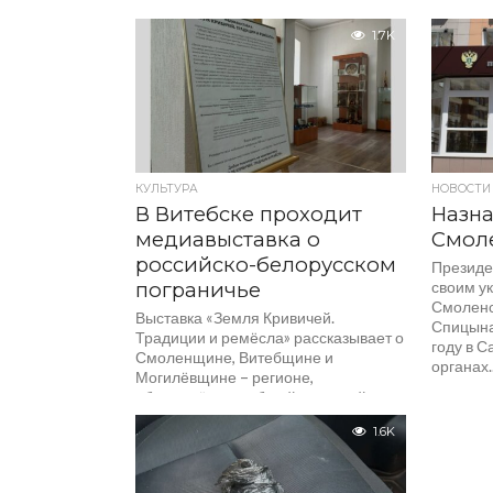
страны впервые демонстрирует
уникальные туристические продукты
1.7K
на едином стенде национального
бренда «Discover Russia». Он
организован Центром...
КУЛЬТУРА
НОВОСТИ
В Витебске проходит
Назна
медиавыставка о
Смол
российско-белорусском
Президе
пограничье
своим у
Смоленс
Выставка «Земля Кривичей.
Спицына
Традиции и ремёсла» рассказывает о
году в С
Смоленщине, Витебщине и
органах..
Могилёвщине – регионе,
объединённом общей историей,
культурой и традициями. Экспозиция
1.6K
включает...