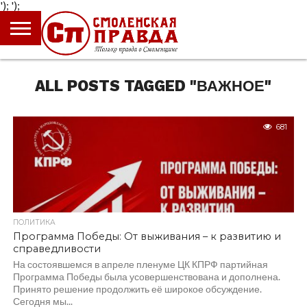
');
');
ГЛАВНАЯ
НОВОСТИ
ПРОИСШЕСТВИЯ
ПОЛИТИКА
КУЛЬТУРА
ЭКОНОМИКА
ОБЩЕСТВО
БЛОГИ
ALL POSTS TAGGED "ВАЖНОЕ"
681
ПОЛИТИКА
Программа Победы: От выживания – к развитию и
справедливости
На состоявшемся в апреле пленуме ЦК КПРФ партийная
Программа Победы была усовершенствована и дополнена.
Принято решение продолжить её широкое обсуждение.
Сегодня мы...