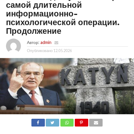
самой длительной
информационно-
психологической операции.
Продолжение
Автор:
admin
Опубликовано
12.05.2026
SHARE
TWEET
SHARE
SHARE
EMAIL