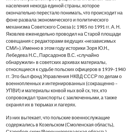
населения некогда единой страны, которое
окончательно перестало понимать, что происходит на
фоне развала экономического и политического
механизма Советского Союза (с 1985 по 1991 гг. А. Н.
Яковлев еженедельно проводил на Старой площади
совещания с редакторами ведущих «независимых
СМИ»). Именно в этом году историки Зоря Ю.Н.,
Лебедева Н.С., Парсадонов В.С. «случайно
обнаружили» в советских архивах материалы,
относящиеся к судьбе польских офицеров в 1939–1940
гг. Это был фонд Управления НКВД СССР по делам о
военнопленных и интернированных (сокращенно –
УПВИ) и материалы конвой ных вой ск, тех, кто
сопровождал транспорты с заключенными, а также
охранял их в тюрьмах и лагерях.
Из них вытекает, что польские военнослужащие
содержались в Козельском (Смоленская область),
Старобельском (Ворошиловградская область),