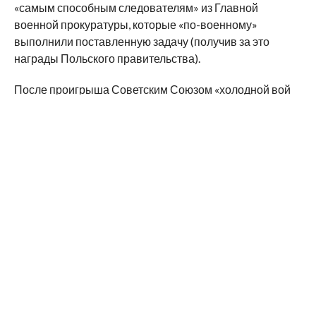
«самым способным следователям» из Главной
военной прокуратуры, которые «по-военному»
выполнили поставленную задачу (получив за это
награды Польского правительства).
После проигрыша Советским Союзом «холодной вой
ны» и его исчезновения с политической карты мира,
наступил новый этап «катынской темы», связанный с
поиском союзников в «просвещенной Европе»
демократическим руководством России во главе с Б. Н.
Ельциным. Он не только согласился с виной, взятой на
страну его предшественником за расстрел поляков, но
еще и попытался провести судебный процесс над
КПСС, предъявив судьям Конституционного суда ту
«доказательную базу», которую «наработали» его
предшественники. И тут их ждало фиаско
(криминалистическая экспертиза доказала их
несостоятельность).