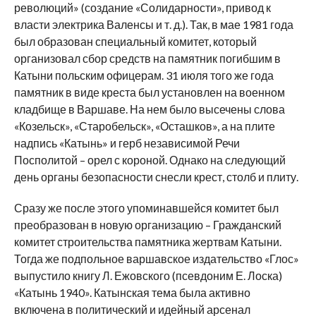
революций» (создание «Солидарности», привод к
власти электрика Валенсы и т. д.). Так, в мае 1981 года
был образован специальный комитет, который
организовал сбор средств на памятник погибшим в
Катыни польским офицерам. 31 июля того же года
памятник в виде креста был установлен на военном
кладбище в Варшаве. На нем было высечены слова
«Козельск», «Старобельск», «Осташков», а на плите
надпись «Катынь» и герб независимой Речи
Посполитой – орел с короной. Однако на следующий
день органы безопасности снесли крест, столб и плиту.
Сразу же после этого упоминавшейся комитет был
преобразован в новую организацию – Гражданский
комитет строительства памятника жертвам Катыни.
Тогда же подпольное варшавское издательство «Глос»
выпустило книгу Л. Ежовского (псевдоним Е. Лоска)
«Катынь 1940». Катынская тема была активно
включена в политический и идейный арсенал