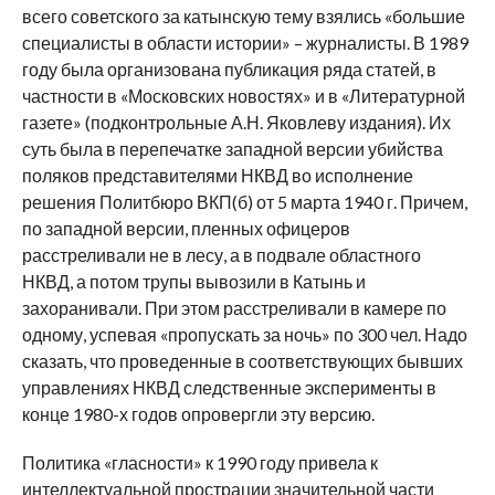
всего советского за катынскую тему взялись «большие
специалисты в области истории» – журналисты. В 1989
году была организована публикация ряда статей, в
частности в «Московских новостях» и в «Литературной
газете» (подконтрольные А.Н. Яковлеву издания). Их
суть была в перепечатке западной версии убийства
поляков представителями НКВД во исполнение
решения Политбюро ВКП(б) от 5 марта 1940 г. Причем,
по западной версии, пленных офицеров
расстреливали не в лесу, а в подвале областного
НКВД, а потом трупы вывозили в Катынь и
захоранивали. При этом расстреливали в камере по
одному, успевая «пропускать за ночь» по 300 чел. Надо
сказать, что проведенные в соответствующих бывших
управлениях НКВД следственные эксперименты в
конце 1980-х годов опровергли эту версию.
Политика «гласности» к 1990 году привела к
интеллектуальной прострации значительной части