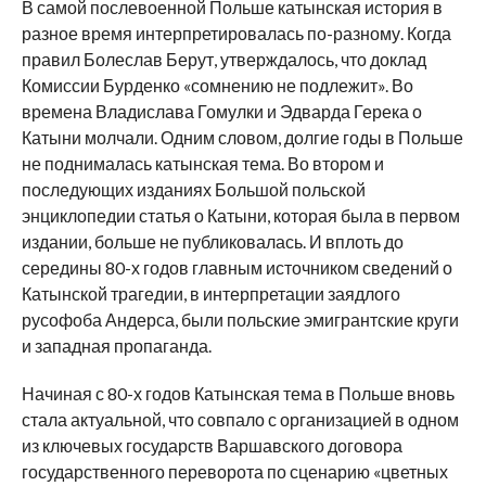
В самой послевоенной Польше катынская история в
разное время интерпретировалась по-разному. Когда
правил Болеслав Берут, утверждалось, что доклад
Комиссии Бурденко «сомнению не подлежит». Во
времена Владислава Гомулки и Эдварда Герека о
Катыни молчали. Одним словом, долгие годы в Польше
не поднималась катынская тема. Во втором и
последующих изданиях Большой польской
энциклопедии статья о Катыни, которая была в первом
издании, больше не публиковалась. И вплоть до
середины 80-х годов главным источником сведений о
Катынской трагедии, в интерпретации заядлого
русофоба Андерса, были польские эмигрантские круги
и западная пропаганда.
Начиная с 80-х годов Катынская тема в Польше вновь
стала актуальной, что совпало с организацией в одном
из ключевых государств Варшавского договора
государственного переворота по сценарию «цветных