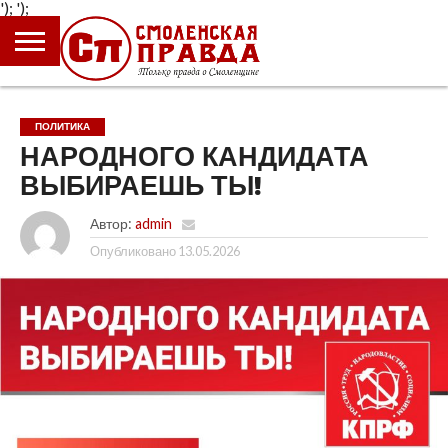
');
');
ГЛАВНАЯ
НОВОСТИ
ПРОИСШЕСТВИЯ
ПОЛИТИКА
КУЛЬТУРА
ЭКОНОМИКА
ОБЩЕСТВО
БЛОГИ
ПОЛИТИКА
НАРОДНОГО КАНДИДАТА
ВЫБИРАЕШЬ ТЫ!
Автор:
admin
Опубликовано
13.05.2026