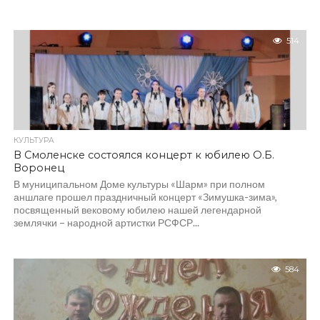
514
КУЛЬТУРА
В Смоленске состоялся концерт к юбилею О.Б.
Воронец
В муниципальном Доме культуры «Шарм» при полном
аншлаге прошел праздничный концерт «Зимушка-зима»,
посвященный вековому юбилею нашей легендарной
землячки – народной артистки РСФСР...
584