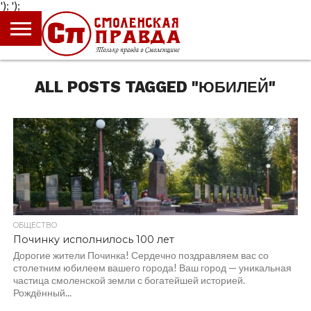
');
');
ГЛАВНАЯ
НОВОСТИ
ПРОИСШЕСТВИЯ
ПОЛИТИКА
КУЛЬТУРА
ЭКОНОМИКА
ОБЩЕСТВО
БЛОГИ
ALL POSTS TAGGED "ЮБИЛЕЙ"
169
ОБЩЕСТВО
Починку исполнилось 100 лет
Дорогие жители Починка! Сердечно поздравляем вас со
столетним юбилеем вашего города! Ваш город — уникальная
частица смоленской земли с богатейшей историей.
Рождённый...