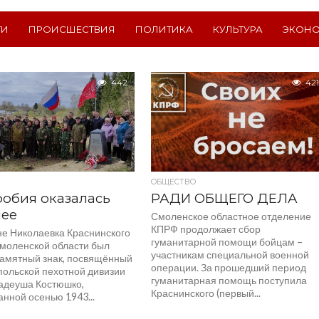
ТИ
ПРОИСШЕСТВИЯ
ПОЛИТИКА
КУЛЬТУРА
ЭКОН
442
421
ОБЩЕСТВО
обия оказалась
РАДИ ОБЩЕГО ДЕЛА
нее
Смоленское областное отделение
КПРФ продолжает сбор
не Николаевка Краснинского
гуманитарной помощи бойцам –
Смоленской области был
участникам специальной военной
памятный знак, посвящённый
операции. За прошедший период
польской пехотной дивизии
гуманитарная помощь поступила
адеуша Костюшко,
Краснинского (первый...
нной осенью 1943...