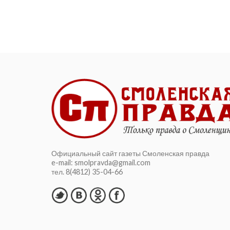
справедливости» на III
(апрельском)
совместном пленуме ЦК
и ЦКРК партии
Период предательского разрушения
и унижения нашей страны в 1990-е
годы показал предельно ясно: Запад
не примет нас как равноправного
партнёра. Временно перейти...
Официальный сайт газеты Смоленская правда
e-mail: smolpravda@gmail.com
тел. 8(4812) 35-04-66