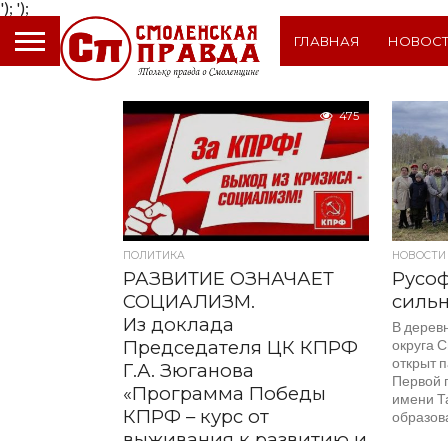
');
');
ГЛАВНАЯ
НОВОС
475
ПОЛИТИКА
НОВОСТИ
РАЗВИТИЕ ОЗНАЧАЕТ
Русоф
СОЦИАЛИЗМ.
силь
Из доклада
В дерев
Председателя ЦК КПРФ
округа 
открыт 
Г.А. Зюганова
Первой 
«Программа Победы
имени Т
КПРФ – курс от
образова
выживания к развитию и