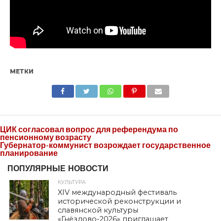
МЕТКИ
SHARE
TWEET
SHARE
SHARE
EMAIL
ЦИК согласовал вопрос для референдума по
пенсионному возрасту
Губернатор-коммунист возрождает государственное
планирование
ПОПУЛЯРНЫЕ НОВОСТИ
КУЛЬТУРА
XIV международный фестиваль
исторической реконструкции и
славянской культуры
«Гнёздово-2026» приглашает