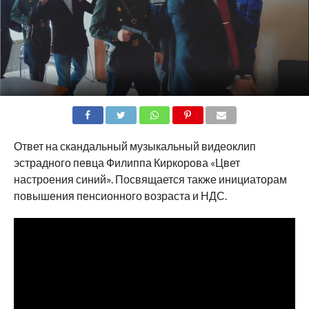
SHARE
TWEET
SHARE
SHARE
EMAIL
Ответ на скандальный музыкальный видеоклип
эстрадного певца Филиппа Киркорова «Цвет
настроения синий». Посвящается также инициаторам
повышения пенсионного возраста и НДС.