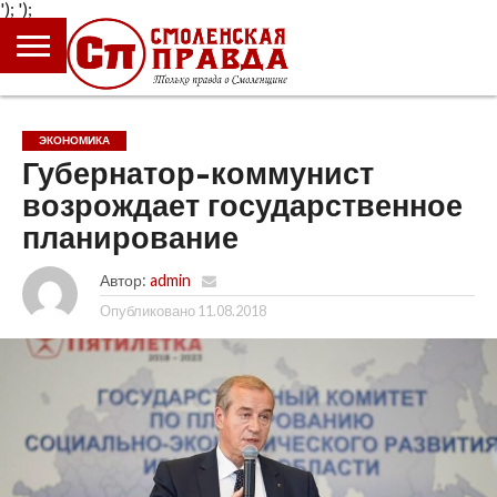
');
');
ГЛАВНАЯ
НОВОСТИ
ПРОИСШЕСТВИЯ
ПОЛИТИКА
КУЛЬТУРА
ЭКОНОМИКА
ОБЩЕСТВО
БЛОГИ
ЭКОНОМИКА
Губернатор-коммунист
возрождает государственное
планирование
Автор:
admin
Опубликовано
11.08.2018