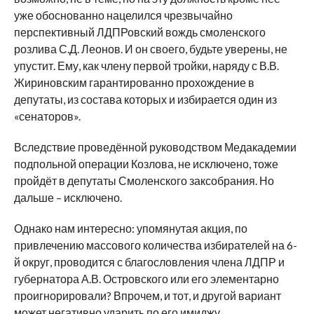
уже обоснованно нацелился чрезвычайно
перспективный ЛДПРовский вождь смоленского
розлива С.Д. Леонов. И он своего, будьте уверены, не
упустит. Ему, как члену первой тройки, наряду с В.В.
Жириновским гарантированно прохождение в
депутаты, из состава которых и избирается один из
«сенаторов».
Вследствие проведённой руководством Медакадемии
подпольной операции Козлова, не исключено, тоже
пройдёт в депутаты Смоленского заксобрания. Но
дальше – исключено.
Однако нам интересно: упомянутая акция, по
привлечению массового количества избирателей на 6-
й округ, проводится с благословления члена ЛДПР и
губернатора А.В. Островского или его элементарно
проигнорировали? Впрочем, и тот, и другой вариант
может негативно ударить по его имиджу.