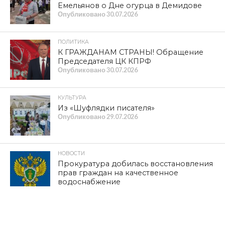
Емельянов о Дне огурца в Демидове
Опубликовано
30.07.2026
ПОЛИТИКА
К ГРАЖДАНАМ СТРАНЫ! Обращение
Председателя ЦК КПРФ
Опубликовано
30.07.2026
КУЛЬТУРА
Из «Шуфлядки писателя»
Опубликовано
29.07.2026
НОВОСТИ
Прокуратура добилась восстановления
прав граждан на качественное
водоснабжение
Опубликовано
29.07.2026
ОБЩЕСТВО
Телеканал «Красная Линия»: в