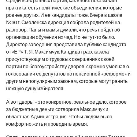
Среди всех равных партий, как вновь показывает
практика, есть политические объединения, которые
ровнее
других. И ее кандидаты тоже. Вчера в школе
№30 г. Смоленска дирекция собрала родителей на
разговор
. Папы и мамы думали, что речь пойдет об
организации обучения их чад. Но не тут-то было.
Д
иректор заведения представила публике кандидата
от «ЕР»
Т.
Я.
Максимчук
. Кандидат рассказала
присутствующим о трудовых свершениях своей
партии
по благоустройству дворов, скромно умолчав о
голосовании ее депутатов по пенсионной
«
реформе
»
и
другим непопулярным законам, которые могут ранить
нежную душу избирателя.
А вот дворы – это конкретное, реальное дело, которое
за бюджетные деньги сотворила
Максимчук
и
областная Администрация. Чтобы людям было
комфортно жить и проводить время.