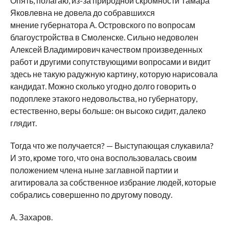
Опять, полагаю, из-за природной скромности
Тамара
Яковлевна не довела до
собравшихся
мнение
губернатора А. Островского по вопросам
благоустройства в Смоленске. Сильно недоволен
Алексей Владимирович качеством произведенных
работ и другими сопутствующими
вопросами и видит
здесь не такую радужную картину, которую нарисовала
кандидат.
Можно сколько угодно долго говорить о
подоплеке этакого недовольства, но губернатору
,
естественно, веры больше: он высоко сидит, далеко
глядит.
Тогда что же получается? —
В
ыступающая слукавила?
И это, кроме того, что она воспользовалась своим
положением члена ныне заглавной партии и
агитировала за
собственное избрание
людей, которые
собрались совершенно по другому поводу.
А. Захаров.