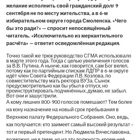
желание исполнить свой гражданский долг 9
сентября не по месту жительства, а в 6-м
избирательном округе города Смоленска. «Чего
бы это ради?» — спросит непосвящённый
читатель. «Исключительно из меркантильного
расчёта» — ответит осведомлённая редакция.
Точно такой же трюк руководство СГМА использовало
в марте этого года. Тогда с целью увеличения голосов
за В.В. Путина. А нынче, как говорится, сам Бог велел,
потому как по партийным спискам ЛДПР в 6-м округе
идёт член Совета Федерации Л.В. Козлова, по
совместительству мать ректора ВУЗа. Сынок
предусмотрительно как бы убыл в отпуск, но
проинструктировать подчинённых, думаю, не забыл.
Вот они и зашустрили.
А кому лишних 800-900 голосов помешают? Тем более
на кону назначение на новый срок пребывания в
Верхнюю палату Федерального Собрания. Оно, ведь,
как получается: кто заимеет самый высокий результат –
тот и первый претендент. Но Людмила Вячеславовна,
возможно, не в теме, но на эту должность кроме неё