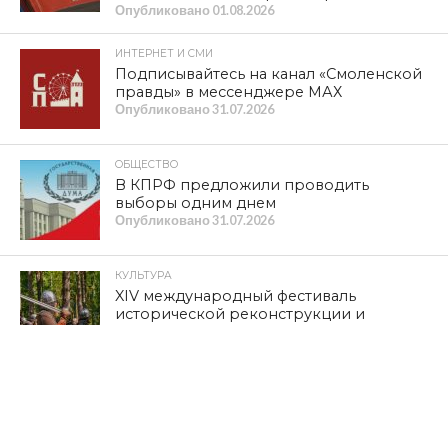
Опубликовано
01.08.2026
ИНТЕРНЕТ И СМИ
Подписывайтесь на канал «Смоленской
правды» в мессенджере МАХ
Опубликовано
31.07.2026
ОБЩЕСТВО
В КПРФ предложили проводить
выборы одним днем
Опубликовано
31.07.2026
КУЛЬТУРА
XIV международный фестиваль
исторической реконструкции и
славянской культуры «Гнёздово-2026»
приглашает
Опубликовано
31.07.2026
ОБЩЕСТВО
ПРАЗДНИК ДУШИ И УРОЖАЯ. Степан