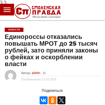
');
');
ГЛАВНАЯ
НОВОСТИ
ПРОИСШЕСТВИЯ
ПОЛИТИКА
КУЛЬТУРА
ЭКОНОМИКА
ОБЩЕСТВО
БЛОГИ
НОВОСТИ
Единороссы отказались
повышать МРОТ до 25 тысяч
рублей, зато приняли законы
о фейках и оскорблении
власти
Автор:
admin
Опубликовано
11.03.2019
Поделиться: