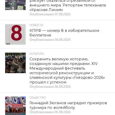
рискует оказаться отрезанной от
внешнего мира. Репортаж телеканала
«Красная Линия»
Опубликовано
07.08.2026
НОВОСТИ
КПРФ — номер 8 в избирательном
бюллетене
Опубликовано
06.08.2026
КУЛЬТУРА
Сохранить великую историю,
созданную нашими предками. XIV
Международный фестиваль
исторической реконструкции и
славянской культуры «Гнёздово-2026»
прошел с успехом
Опубликовано
06.08.2026
ОБЩЕСТВО
Геннадий Зюганов наградил призеров
турнира по волейболу
Опубликовано
05.08.2026