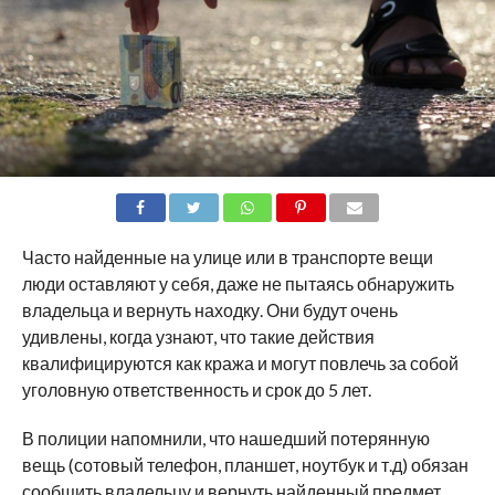
SHARE
TWEET
SHARE
SHARE
EMAIL
Часто найденные на улице или в транспорте вещи
люди оставляют у себя, даже не пытаясь обнаружить
владельца и вернуть находку. Они будут очень
удивлены, когда узнают, что такие действия
квалифицируются как кража и могут повлечь за собой
уголовную ответственность и срок до 5 лет.
В полиции напомнили, что нашедший потерянную
вещь (сотовый телефон, планшет, ноутбук и т.д) обязан
сообщить владельцу и вернуть найденный предмет.