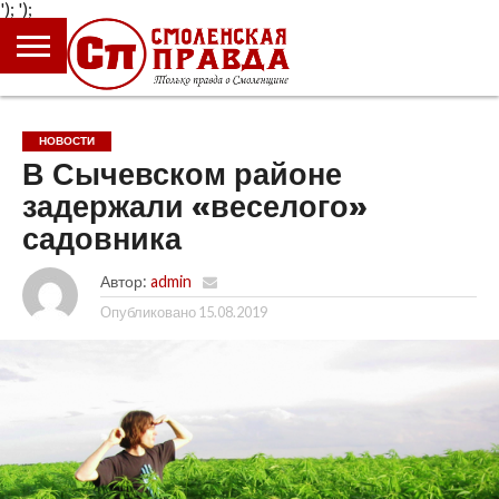
');
');
ГЛАВНАЯ
НОВОСТИ
ПРОИСШЕСТВИЯ
ПОЛИТИКА
КУЛЬТУРА
ЭКОНОМИКА
ОБЩЕСТВО
БЛОГИ
НОВОСТИ
В Сычевском районе
задержали «веселого»
садовника
Автор:
admin
Опубликовано
15.08.2019