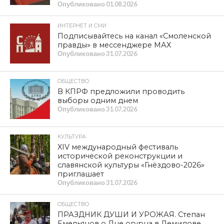
Опубликовано
01.08.2026
ИНТЕРНЕТ И СМИ
Подписывайтесь на канал «Смоленской
правды» в мессенджере МАХ
Опубликовано
31.07.2026
ОБЩЕСТВО
В КПРФ предложили проводить
выборы одним днем
Опубликовано
31.07.2026
КУЛЬТУРА
XIV международный фестиваль
исторической реконструкции и
славянской культуры «Гнёздово-2026»
приглашает
Опубликовано
31.07.2026
ОБЩЕСТВО
ПРАЗДНИК ДУШИ И УРОЖАЯ. Степан
Емельянов о Дне огурца в Демидове