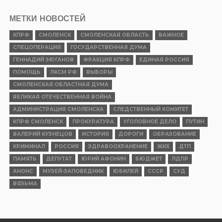
МЕТКИ НОВОСТЕЙ
КПРФ
СМОЛЕНСК
СМОЛЕНСКАЯ ОБЛАСТЬ
ВАЖНОЕ
СПЕЦОПЕРАЦИЯ
ГОСУДАРСТВЕННАЯ ДУМА
ГЕННАДИЙ ЗЮГАНОВ
ФРАКЦИЯ КПРФ
ЕДИНАЯ РОССИЯ
ПОМОЩЬ
ЛКСМ РФ
ВЫБОРЫ
СМОЛЕНСКАЯ ОБЛАСТНАЯ ДУМА
ВЕЛИКАЯ ОТЕЧЕСТВЕННАЯ ВОЙНА
АДМИНИСТРАЦИЯ СМОЛЕНСКА
СЛЕДСТВЕННЫЙ КОМИТЕТ
КПРФ СМОЛЕНСК
ПРОКУРАТУРА
УГОЛОВНОЕ ДЕЛО
ПУТИН
ВАЛЕРИЙ КУЗНЕЦОВ
ИСТОРИЯ
ДОРОГИ
ОБРАЗОВАНИЕ
КРИМИНАЛ
РОССИЯ
ЗДРАВООХРАНЕНИЕ
ЖКХ
ДТП
ПАМЯТЬ
ДЕПУТАТ
ЮРИЙ АФОНИН
БЮДЖЕТ
ЛДПР
АНОНС
МУЗЕЙ-ЗАПОВЕДНИК
ЮБИЛЕЙ
СССР
СУД
ВЯЗЬМА