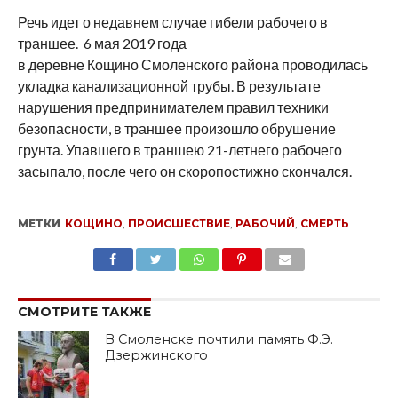
Речь идет о недавнем случае гибели рабочего в
траншее. 6 мая 2019 года
в деревне Кощино Смоленского района проводилась
укладка канализационной трубы. В результате
нарушения предпринимателем правил техники
безопасности, в траншее произошло обрушение
грунта. Упавшего в траншею 21-летнего рабочего
засыпало, после чего он скоропостижно скончался.
МЕТКИ
КОЩИНО
,
ПРОИСШЕСТВИЕ
,
РАБОЧИЙ
,
СМЕРТЬ
SHARE
TWEET
SHARE
SHARE
EMAIL
СМОТРИТЕ ТАКЖЕ
В Смоленске почтили память Ф.Э.
Дзержинского