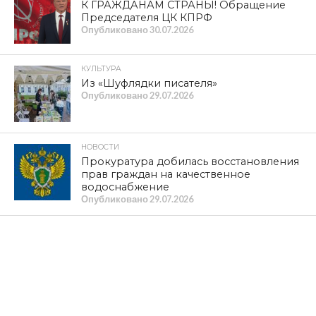
К ГРАЖДАНАМ СТРАНЫ! Обращение
Председателя ЦК КПРФ
Опубликовано
30.07.2026
КУЛЬТУРА
Из «Шуфлядки писателя»
Опубликовано
29.07.2026
НОВОСТИ
Прокуратура добилась восстановления
прав граждан на качественное
водоснабжение
Опубликовано
29.07.2026
ОБЩЕСТВО
Телеканал «Красная Линия»: в
Краснинском муниципальном округе
мать участника СВО не может добиться
ремонта жилья
Опубликовано
28.07.2026