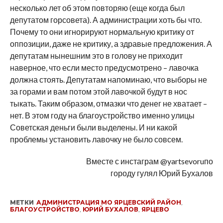
несколько лет об этом повторяю (еще когда был
депутатом горсовета). А администрации хоть бы что.
Почему то они игнорируют нормальную критику от
оппозиции, даже не критику, а здравые предложения. А
депутатам нынешним это в голову не приходит
наверное, что если место предусмотрено – лавочка
должна стоять. Депутатам напоминаю, что выборы не
за горами и вам потом этой лавочкой будут в нос
тыкать. Таким образом, отмазки что денег не хватает –
нет. В этом году на благоустройство именно улицы
Советская деньги были выделены. И ни какой
проблемы установить лавочку не было совсем.
Вместе с инстаграм @yartsevoruпо
городу гулял Юрий Бухалов
МЕТКИ
АДМИНИСТРАЦИЯ МО ЯРЦЕВСКИЙ РАЙОН
,
БЛАГОУСТРОЙСТВО
,
ЮРИЙ БУХАЛОВ
,
ЯРЦЕВО