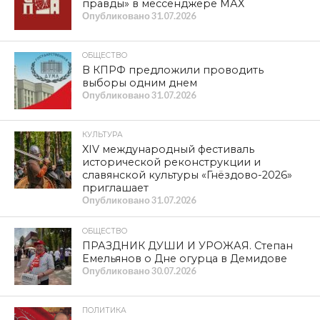
правды» в мессенджере МАХ
Опубликовано
31.07.2026
ОБЩЕСТВО
В КПРФ предложили проводить
выборы одним днем
Опубликовано
31.07.2026
КУЛЬТУРА
XIV международный фестиваль
исторической реконструкции и
славянской культуры «Гнёздово-2026»
приглашает
Опубликовано
31.07.2026
ОБЩЕСТВО
ПРАЗДНИК ДУШИ И УРОЖАЯ. Степан
Емельянов о Дне огурца в Демидове
Опубликовано
30.07.2026
ПОЛИТИКА