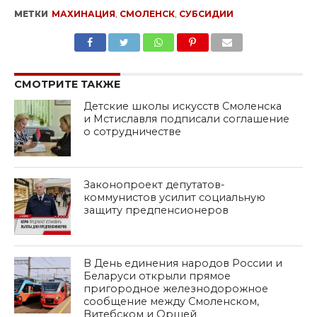
МЕТКИ
МАХИНАЦИЯ
,
СМОЛЕНСК
,
СУБСИДИИ
SHARE
TWEET
SHARE
SHARE
EMAIL
СМОТРИТЕ ТАКЖЕ
Детские школы искусств Смоленска
и Мстиславля подписали соглашение
о сотрудничестве
Законопроект депутатов-
коммунистов усилит социальную
защиту предпенсионеров
В День единения народов России и
Беларуси открыли прямое
пригородное железнодорожное
сообщение между Смоленском,
Витебском и Оршей