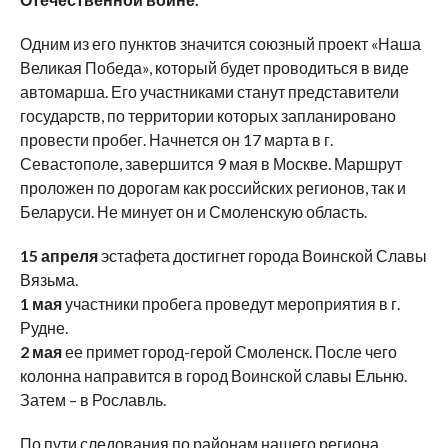
Одним из его пунктов значится союзный проект «Наша
Великая Победа», который будет проводиться в виде
автомарша. Его участниками станут представители
государств, по территории которых запланировано
провести пробег. Начнется он 17 марта в г.
Севастополе, завершится 9 мая в Москве. Маршрут
проложен по дорогам как российских регионов, так и
Беларуси. Не минует он и Смоленскую область.
15 апреля
эстафета достигнет города Воинской Славы
Вязьма.
1 мая
участники пробега проведут мероприятия в г.
Рудне.
2 мая
ее примет город-герой Смоленск. После чего
колонна направится в город Воинской славы Ельню.
Затем – в Рославль.
По пути следования по районам нашего региона