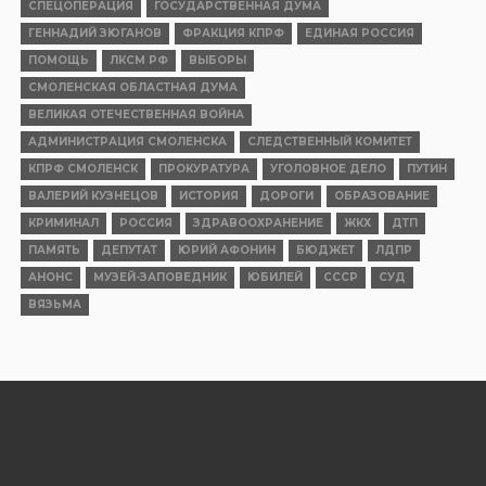
СПЕЦОПЕРАЦИЯ
ГОСУДАРСТВЕННАЯ ДУМА
ГЕННАДИЙ ЗЮГАНОВ
ФРАКЦИЯ КПРФ
ЕДИНАЯ РОССИЯ
ПОМОЩЬ
ЛКСМ РФ
ВЫБОРЫ
СМОЛЕНСКАЯ ОБЛАСТНАЯ ДУМА
ВЕЛИКАЯ ОТЕЧЕСТВЕННАЯ ВОЙНА
АДМИНИСТРАЦИЯ СМОЛЕНСКА
СЛЕДСТВЕННЫЙ КОМИТЕТ
КПРФ СМОЛЕНСК
ПРОКУРАТУРА
УГОЛОВНОЕ ДЕЛО
ПУТИН
ВАЛЕРИЙ КУЗНЕЦОВ
ИСТОРИЯ
ДОРОГИ
ОБРАЗОВАНИЕ
КРИМИНАЛ
РОССИЯ
ЗДРАВООХРАНЕНИЕ
ЖКХ
ДТП
ПАМЯТЬ
ДЕПУТАТ
ЮРИЙ АФОНИН
БЮДЖЕТ
ЛДПР
АНОНС
МУЗЕЙ-ЗАПОВЕДНИК
ЮБИЛЕЙ
СССР
СУД
ВЯЗЬМА