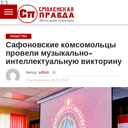
');
');
ГЛАВНАЯ
НОВОСТИ
ПРОИСШЕСТВИЯ
ПОЛИТИКА
КУЛЬТУРА
ЭКОНОМИКА
ОБЩЕСТВО
БЛОГИ
ОБЩЕСТВО
Сафоновские комсомольцы
провели музыкально-
интеллектуальную викторину
Автор:
admin
Опубликовано
26.12.2024