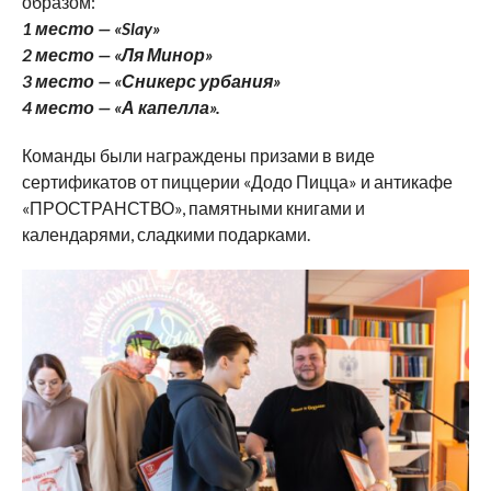
образом:
1 место — «Slay»
2 место — «Ля Минор»
3 место — «Сникерс урбания»
4 место — «А капелла».
Команды были награждены призами в виде
сертификатов от пиццерии «Додо Пицца» и антикафе
«ПРОСТРАНСТВО», памятными книгами и
календарями, сладкими подарками.