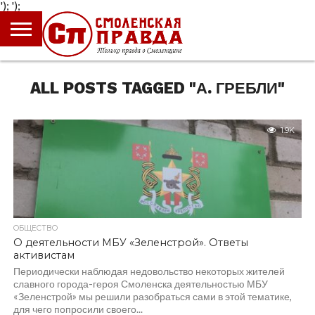
');
');
ГЛАВНАЯ
НОВОСТИ
ПРОИСШЕСТВИЯ
ПОЛИТИКА
КУЛЬТУРА
ЭКОНОМИКА
ОБЩЕСТВО
БЛОГИ
ALL POSTS TAGGED "А. ГРЕБЛИ"
1.9K
ОБЩЕСТВО
О деятельности МБУ «Зеленстрой». Ответы
активистам
Периодически наблюдая недовольство некоторых жителей
славного города-героя Смоленска деятельностью МБУ
«Зеленстрой» мы решили разобраться сами в этой тематике,
для чего попросили своего...