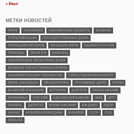
« Июл
МЕТКИ НОВОСТЕЙ
КПРФ
СМОЛЕНСК
СМОЛЕНСКАЯ ОБЛАСТЬ
ВАЖНОЕ
СПЕЦОПЕРАЦИЯ
ГОСУДАРСТВЕННАЯ ДУМА
ГЕННАДИЙ ЗЮГАНОВ
ФРАКЦИЯ КПРФ
ЕДИНАЯ РОССИЯ
ПОМОЩЬ
ЛКСМ РФ
ВЫБОРЫ
СМОЛЕНСКАЯ ОБЛАСТНАЯ ДУМА
ВЕЛИКАЯ ОТЕЧЕСТВЕННАЯ ВОЙНА
АДМИНИСТРАЦИЯ СМОЛЕНСКА
СЛЕДСТВЕННЫЙ КОМИТЕТ
КПРФ СМОЛЕНСК
ПРОКУРАТУРА
УГОЛОВНОЕ ДЕЛО
ПУТИН
ВАЛЕРИЙ КУЗНЕЦОВ
ИСТОРИЯ
ДОРОГИ
ОБРАЗОВАНИЕ
КРИМИНАЛ
РОССИЯ
ЗДРАВООХРАНЕНИЕ
ЖКХ
ДТП
ПАМЯТЬ
ДЕПУТАТ
ЮРИЙ АФОНИН
БЮДЖЕТ
ЛДПР
АНОНС
МУЗЕЙ-ЗАПОВЕДНИК
ЮБИЛЕЙ
СССР
СУД
ВЯЗЬМА