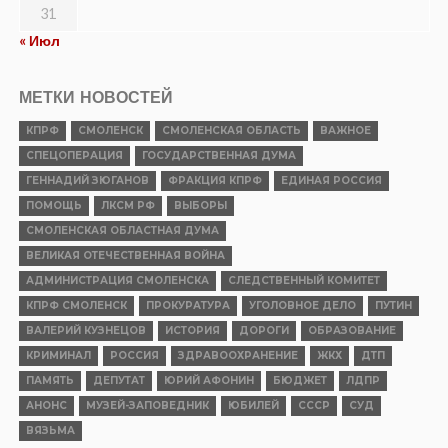
31
« Июл
МЕТКИ НОВОСТЕЙ
КПРФ
СМОЛЕНСК
СМОЛЕНСКАЯ ОБЛАСТЬ
ВАЖНОЕ
СПЕЦОПЕРАЦИЯ
ГОСУДАРСТВЕННАЯ ДУМА
ГЕННАДИЙ ЗЮГАНОВ
ФРАКЦИЯ КПРФ
ЕДИНАЯ РОССИЯ
ПОМОЩЬ
ЛКСМ РФ
ВЫБОРЫ
СМОЛЕНСКАЯ ОБЛАСТНАЯ ДУМА
ВЕЛИКАЯ ОТЕЧЕСТВЕННАЯ ВОЙНА
АДМИНИСТРАЦИЯ СМОЛЕНСКА
СЛЕДСТВЕННЫЙ КОМИТЕТ
КПРФ СМОЛЕНСК
ПРОКУРАТУРА
УГОЛОВНОЕ ДЕЛО
ПУТИН
ВАЛЕРИЙ КУЗНЕЦОВ
ИСТОРИЯ
ДОРОГИ
ОБРАЗОВАНИЕ
КРИМИНАЛ
РОССИЯ
ЗДРАВООХРАНЕНИЕ
ЖКХ
ДТП
ПАМЯТЬ
ДЕПУТАТ
ЮРИЙ АФОНИН
БЮДЖЕТ
ЛДПР
АНОНС
МУЗЕЙ-ЗАПОВЕДНИК
ЮБИЛЕЙ
СССР
СУД
ВЯЗЬМА