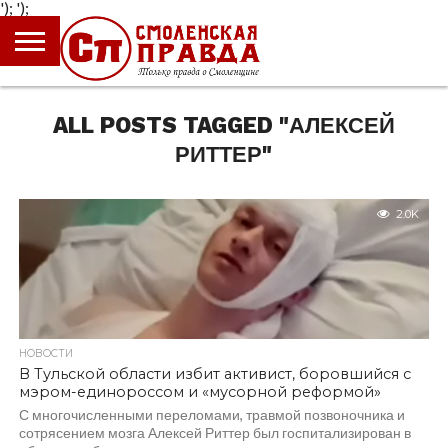
');
');
ГЛАВНАЯ
НОВОСТИ
ПРОИСШЕСТВИЯ
ПОЛИТИКА
КУЛЬТУРА
ЭКОНОМИКА
ОБЩЕСТВО
БЛОГИ
ALL POSTS TAGGED "АЛЕКСЕЙ
РИТТЕР"
2.0K
НОВОСТИ
В Тульской области избит активист, боровшийся с
мэром-единороссом и «мусорной реформой»
С многочисленными переломами, травмой позвоночника и
сотрясением мозга Алексей Риттер был госпитализирован в