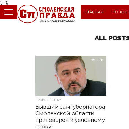
');
');
ГЛАВНАЯ
НОВОС
ALL POST
3.7K
ПРОИСШЕСТВИЯ
Бывший замгубернатора
Смоленской области
приговорен к условному
сроку