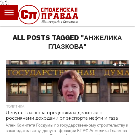
');
');
ГЛАВНАЯ
НОВОСТИ
ПРОИСШЕСТВИЯ
ПОЛИТИКА
КУЛЬТУРА
ЭКОНОМИКА
ОБЩЕСТВО
БЛОГИ
ALL POSTS TAGGED "АНЖЕЛИКА
ГЛАЗКОВА"
2.7K
ПОЛИТИКА
Депутат Глазкова предложила делиться с
россиянами доходами от экспорта нефти и газа
Член Комитета Госдумы по государственному строительству и
законодательству, депутат фракции КПРФ Анжелика Глазкова