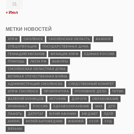
31
« Июл
МЕТКИ НОВОСТЕЙ
КПРФ
СМОЛЕНСК
СМОЛЕНСКАЯ ОБЛАСТЬ
ВАЖНОЕ
СПЕЦОПЕРАЦИЯ
ГОСУДАРСТВЕННАЯ ДУМА
ГЕННАДИЙ ЗЮГАНОВ
ФРАКЦИЯ КПРФ
ЕДИНАЯ РОССИЯ
ПОМОЩЬ
ЛКСМ РФ
ВЫБОРЫ
СМОЛЕНСКАЯ ОБЛАСТНАЯ ДУМА
ВЕЛИКАЯ ОТЕЧЕСТВЕННАЯ ВОЙНА
АДМИНИСТРАЦИЯ СМОЛЕНСКА
СЛЕДСТВЕННЫЙ КОМИТЕТ
КПРФ СМОЛЕНСК
ПРОКУРАТУРА
УГОЛОВНОЕ ДЕЛО
ПУТИН
ВАЛЕРИЙ КУЗНЕЦОВ
ИСТОРИЯ
ДОРОГИ
ОБРАЗОВАНИЕ
КРИМИНАЛ
РОССИЯ
ЗДРАВООХРАНЕНИЕ
ЖКХ
ДТП
ПАМЯТЬ
ДЕПУТАТ
ЮРИЙ АФОНИН
БЮДЖЕТ
ЛДПР
АНОНС
МУЗЕЙ-ЗАПОВЕДНИК
ЮБИЛЕЙ
СССР
СУД
ВЯЗЬМА