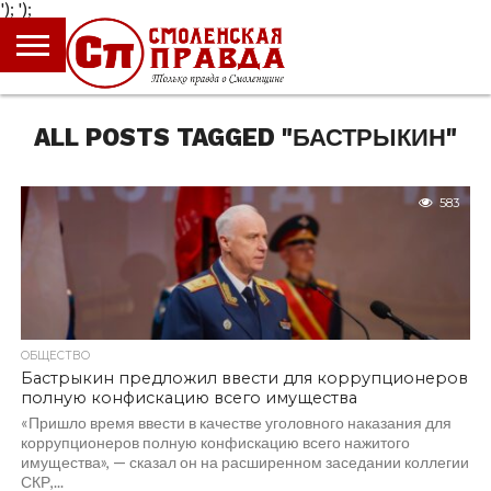
');
');
ГЛАВНАЯ
НОВОСТИ
ПРОИСШЕСТВИЯ
ПОЛИТИКА
КУЛЬТУРА
ЭКОНОМИКА
ОБЩЕСТВО
БЛОГИ
ALL POSTS TAGGED "БАСТРЫКИН"
583
ОБЩЕСТВО
Бастрыкин предложил ввести для коррупционеров
полную конфискацию всего имущества
«Пришло время ввести в качестве уголовного наказания для
коррупционеров полную конфискацию всего нажитого
имущества», — сказал он на расширенном заседании коллегии
СКР,...