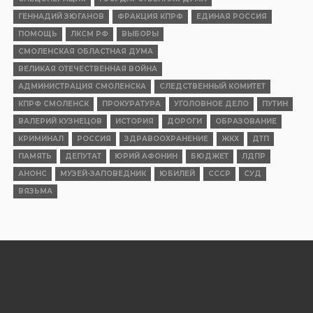
ГЕННАДИЙ ЗЮГАНОВ
ФРАКЦИЯ КПРФ
ЕДИНАЯ РОССИЯ
ПОМОЩЬ
ЛКСМ РФ
ВЫБОРЫ
СМОЛЕНСКАЯ ОБЛАСТНАЯ ДУМА
ВЕЛИКАЯ ОТЕЧЕСТВЕННАЯ ВОЙНА
АДМИНИСТРАЦИЯ СМОЛЕНСКА
СЛЕДСТВЕННЫЙ КОМИТЕТ
КПРФ СМОЛЕНСК
ПРОКУРАТУРА
УГОЛОВНОЕ ДЕЛО
ПУТИН
ВАЛЕРИЙ КУЗНЕЦОВ
ИСТОРИЯ
ДОРОГИ
ОБРАЗОВАНИЕ
КРИМИНАЛ
РОССИЯ
ЗДРАВООХРАНЕНИЕ
ЖКХ
ДТП
ПАМЯТЬ
ДЕПУТАТ
ЮРИЙ АФОНИН
БЮДЖЕТ
ЛДПР
АНОНС
МУЗЕЙ-ЗАПОВЕДНИК
ЮБИЛЕЙ
СССР
СУД
ВЯЗЬМА