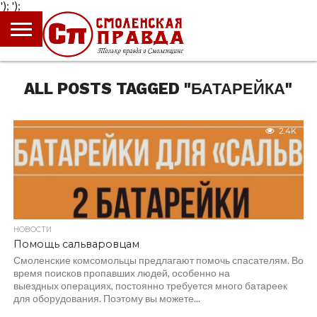
');
');
ГЛАВНАЯ
НОВОСТИ
ПРОИСШЕСТВИЯ
ПОЛИТИКА
КУЛЬТУРА
ЭКОНОМИКА
ОБЩЕСТВО
БЛОГИ
ALL POSTS TAGGED "БАТАРЕЙКА"
2.4K
НОВОСТИ
Помощь сальваровцам
Смоленские комсомольцы предлагают помочь спасателям. Во
время поисков пропавших людей, особенно на
выездных операциях, постоянно требуется много батареек
для оборудования. Поэтому вы можете...