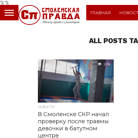
');
');
ГЛАВНАЯ
НОВОС
ALL POSTS T
2.0K
НОВОСТИ
В Смоленске СКР начал
проверку после травмы
девочки в батутном
центре