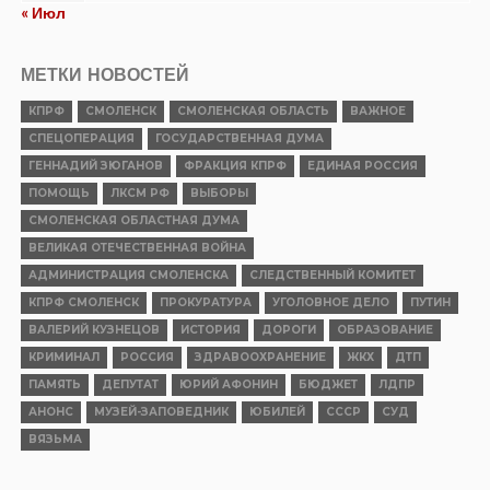
« Июл
МЕТКИ НОВОСТЕЙ
КПРФ
СМОЛЕНСК
СМОЛЕНСКАЯ ОБЛАСТЬ
ВАЖНОЕ
СПЕЦОПЕРАЦИЯ
ГОСУДАРСТВЕННАЯ ДУМА
ГЕННАДИЙ ЗЮГАНОВ
ФРАКЦИЯ КПРФ
ЕДИНАЯ РОССИЯ
ПОМОЩЬ
ЛКСМ РФ
ВЫБОРЫ
СМОЛЕНСКАЯ ОБЛАСТНАЯ ДУМА
ВЕЛИКАЯ ОТЕЧЕСТВЕННАЯ ВОЙНА
АДМИНИСТРАЦИЯ СМОЛЕНСКА
СЛЕДСТВЕННЫЙ КОМИТЕТ
КПРФ СМОЛЕНСК
ПРОКУРАТУРА
УГОЛОВНОЕ ДЕЛО
ПУТИН
ВАЛЕРИЙ КУЗНЕЦОВ
ИСТОРИЯ
ДОРОГИ
ОБРАЗОВАНИЕ
КРИМИНАЛ
РОССИЯ
ЗДРАВООХРАНЕНИЕ
ЖКХ
ДТП
ПАМЯТЬ
ДЕПУТАТ
ЮРИЙ АФОНИН
БЮДЖЕТ
ЛДПР
АНОНС
МУЗЕЙ-ЗАПОВЕДНИК
ЮБИЛЕЙ
СССР
СУД
ВЯЗЬМА