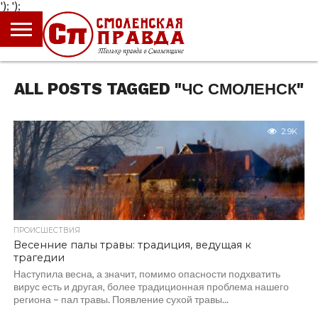
');
');
ГЛАВНАЯ
НОВОСТИ
ПРОИСШЕСТВИЯ
ПОЛИТИКА
КУЛЬТУРА
ЭКОНОМИКА
ОБЩЕСТВО
БЛОГИ
ALL POSTS TAGGED "ЧС СМОЛЕНСК"
2.9K
ПРОИСШЕСТВИЯ
Весенние палы травы: традиция, ведущая к
трагедии
Наступила весна, а значит, помимо опасности подхватить
вирус есть и другая, более традиционная проблема нашего
региона – пал травы. Появление сухой травы...