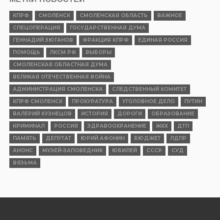
КПРФ
СМОЛЕНСК
СМОЛЕНСКАЯ ОБЛАСТЬ
ВАЖНОЕ
СПЕЦОПЕРАЦИЯ
ГОСУДАРСТВЕННАЯ ДУМА
ГЕННАДИЙ ЗЮГАНОВ
ФРАКЦИЯ КПРФ
ЕДИНАЯ РОССИЯ
ПОМОЩЬ
ЛКСМ РФ
ВЫБОРЫ
СМОЛЕНСКАЯ ОБЛАСТНАЯ ДУМА
ВЕЛИКАЯ ОТЕЧЕСТВЕННАЯ ВОЙНА
АДМИНИСТРАЦИЯ СМОЛЕНСКА
СЛЕДСТВЕННЫЙ КОМИТЕТ
КПРФ СМОЛЕНСК
ПРОКУРАТУРА
УГОЛОВНОЕ ДЕЛО
ПУТИН
ВАЛЕРИЙ КУЗНЕЦОВ
ИСТОРИЯ
ДОРОГИ
ОБРАЗОВАНИЕ
КРИМИНАЛ
РОССИЯ
ЗДРАВООХРАНЕНИЕ
ЖКХ
ДТП
ПАМЯТЬ
ДЕПУТАТ
ЮРИЙ АФОНИН
БЮДЖЕТ
ЛДПР
АНОНС
МУЗЕЙ-ЗАПОВЕДНИК
ЮБИЛЕЙ
СССР
СУД
ВЯЗЬМА