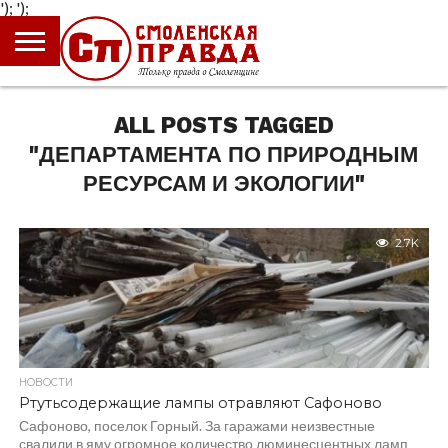
');
');
ГЛАВНАЯ
НОВОСТИ
ПРОИСШЕСТВИЯ
ПОЛИТИКА
КУЛЬТУРА
ЭКОНОМИКА
ОБЩЕСТВО
БЛОГИ
ALL POSTS TAGGED
"ДЕПАРТАМЕНТА ПО ПРИРОДНЫМ
РЕСУРСАМ И ЭКОЛОГИИ"
2.7K
НОВОСТИ
Ртутьсодержащие лампы отравляют Сафоново
Сафоново, поселок Горный. За гаражами неизвестные
свалили в яму огромное количество люминесцентных ламп