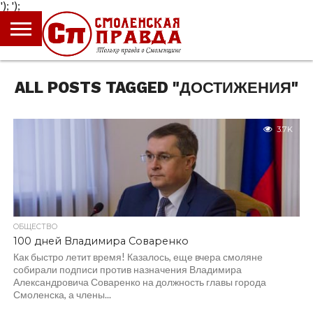
');
');
ГЛАВНАЯ
НОВОСТИ
ПРОИСШЕСТВИЯ
ПОЛИТИКА
КУЛЬТУРА
ЭКОНОМИКА
ОБЩЕСТВО
БЛОГИ
ALL POSTS TAGGED "ДОСТИЖЕНИЯ"
3.7K
ОБЩЕСТВО
100 дней Владимира Соваренко
Как быстро летит время! Казалось, еще вчера смоляне
собирали подписи против назначения Владимира
Александровича Соваренко на должность главы города
Смоленска, а члены...