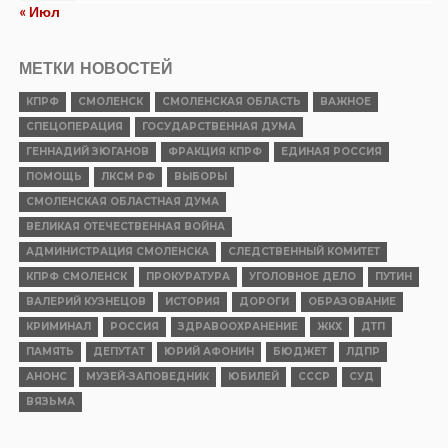
« Июл
МЕТКИ НОВОСТЕЙ
КПРФ
СМОЛЕНСК
СМОЛЕНСКАЯ ОБЛАСТЬ
ВАЖНОЕ
СПЕЦОПЕРАЦИЯ
ГОСУДАРСТВЕННАЯ ДУМА
ГЕННАДИЙ ЗЮГАНОВ
ФРАКЦИЯ КПРФ
ЕДИНАЯ РОССИЯ
ПОМОЩЬ
ЛКСМ РФ
ВЫБОРЫ
СМОЛЕНСКАЯ ОБЛАСТНАЯ ДУМА
ВЕЛИКАЯ ОТЕЧЕСТВЕННАЯ ВОЙНА
АДМИНИСТРАЦИЯ СМОЛЕНСКА
СЛЕДСТВЕННЫЙ КОМИТЕТ
КПРФ СМОЛЕНСК
ПРОКУРАТУРА
УГОЛОВНОЕ ДЕЛО
ПУТИН
ВАЛЕРИЙ КУЗНЕЦОВ
ИСТОРИЯ
ДОРОГИ
ОБРАЗОВАНИЕ
КРИМИНАЛ
РОССИЯ
ЗДРАВООХРАНЕНИЕ
ЖКХ
ДТП
ПАМЯТЬ
ДЕПУТАТ
ЮРИЙ АФОНИН
БЮДЖЕТ
ЛДПР
АНОНС
МУЗЕЙ-ЗАПОВЕДНИК
ЮБИЛЕЙ
СССР
СУД
ВЯЗЬМА