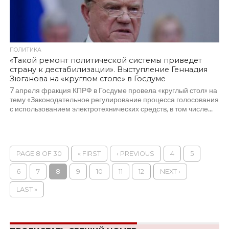
ПОЛИТИКА
«Такой ремонт политической системы приведет
страну к дестабилизации». Выступление Геннадия
Зюганова на «круглом столе» в Госдуме
7 апреля фракция КПРФ в Госдуме провела «круглый стол» на
тему «Законодательное регулирование процесса голосования
с использованием электротехнических средств, в том числе...
PAGE 8 OF 30
« FIRST
‹ PREVIOUS
4
5
6
7
8
9
10
11
12
NEXT ›
LAST »