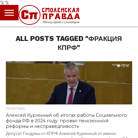
');
');
ГЛАВНАЯ
НОВОСТИ
ПРОИСШЕСТВИЯ
ПОЛИТИКА
КУЛЬТУРА
ЭКОНОМИКА
ОБЩЕСТВО
БЛОГИ
ALL POSTS TAGGED "ФРАКЦИЯ
КПРФ"
2.1K
ПОЛИТИКА
Алексей Куринный об итогах работы Социального
фонда РФ в 2024 году: провал пенсионной
реформы и несправедливость
Депутат Госдумы от КПРФ Алексей Куринный от имени