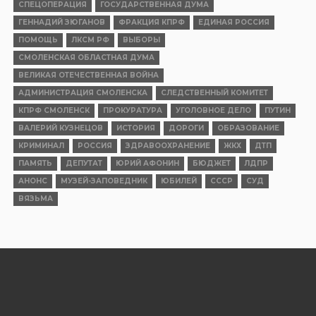
СПЕЦОПЕРАЦИЯ
ГОСУДАРСТВЕННАЯ ДУМА
ГЕННАДИЙ ЗЮГАНОВ
ФРАКЦИЯ КПРФ
ЕДИНАЯ РОССИЯ
ПОМОЩЬ
ЛКСМ РФ
ВЫБОРЫ
СМОЛЕНСКАЯ ОБЛАСТНАЯ ДУМА
ВЕЛИКАЯ ОТЕЧЕСТВЕННАЯ ВОЙНА
АДМИНИСТРАЦИЯ СМОЛЕНСКА
СЛЕДСТВЕННЫЙ КОМИТЕТ
КПРФ СМОЛЕНСК
ПРОКУРАТУРА
УГОЛОВНОЕ ДЕЛО
ПУТИН
ВАЛЕРИЙ КУЗНЕЦОВ
ИСТОРИЯ
ДОРОГИ
ОБРАЗОВАНИЕ
КРИМИНАЛ
РОССИЯ
ЗДРАВООХРАНЕНИЕ
ЖКХ
ДТП
ПАМЯТЬ
ДЕПУТАТ
ЮРИЙ АФОНИН
БЮДЖЕТ
ЛДПР
АНОНС
МУЗЕЙ-ЗАПОВЕДНИК
ЮБИЛЕЙ
СССР
СУД
ВЯЗЬМА