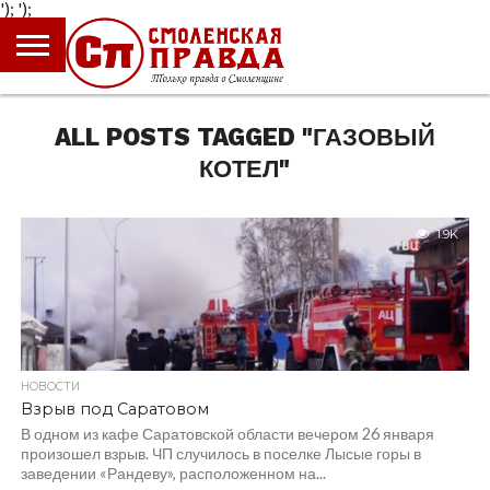
');
');
ГЛАВНАЯ
НОВОСТИ
ПРОИСШЕСТВИЯ
ПОЛИТИКА
КУЛЬТУРА
ЭКОНОМИКА
ОБЩЕСТВО
БЛОГИ
ALL POSTS TAGGED "ГАЗОВЫЙ
КОТЕЛ"
1.9K
НОВОСТИ
Взрыв под Саратовом
В одном из кафе Саратовской области вечером 26 января
произошел взрыв. ЧП случилось в поселке Лысые горы в
заведении «Рандеву», расположенном на...