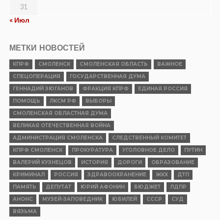
31
« Июл
МЕТКИ НОВОСТЕЙ
КПРФ
СМОЛЕНСК
СМОЛЕНСКАЯ ОБЛАСТЬ
ВАЖНОЕ
СПЕЦОПЕРАЦИЯ
ГОСУДАРСТВЕННАЯ ДУМА
ГЕННАДИЙ ЗЮГАНОВ
ФРАКЦИЯ КПРФ
ЕДИНАЯ РОССИЯ
ПОМОЩЬ
ЛКСМ РФ
ВЫБОРЫ
СМОЛЕНСКАЯ ОБЛАСТНАЯ ДУМА
ВЕЛИКАЯ ОТЕЧЕСТВЕННАЯ ВОЙНА
АДМИНИСТРАЦИЯ СМОЛЕНСКА
СЛЕДСТВЕННЫЙ КОМИТЕТ
КПРФ СМОЛЕНСК
ПРОКУРАТУРА
УГОЛОВНОЕ ДЕЛО
ПУТИН
ВАЛЕРИЙ КУЗНЕЦОВ
ИСТОРИЯ
ДОРОГИ
ОБРАЗОВАНИЕ
КРИМИНАЛ
РОССИЯ
ЗДРАВООХРАНЕНИЕ
ЖКХ
ДТП
ПАМЯТЬ
ДЕПУТАТ
ЮРИЙ АФОНИН
БЮДЖЕТ
ЛДПР
АНОНС
МУЗЕЙ-ЗАПОВЕДНИК
ЮБИЛЕЙ
СССР
СУД
ВЯЗЬМА