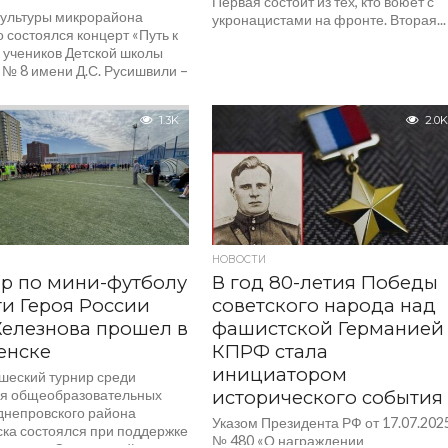
Первая состоит из тех, кто воюет с
культуры микрорайона
укронацистами на фронте. Вторая...
 состоялся концерт «Путь к
 учеников Детской школы
 № 8 имени Д.С. Русишвили –
вых самодеятельных...
1.3K
2.0K
НОВОСТИ
р по мини-футболу
В год 80-летия Победы
и Героя России
советского народа над
Железнова прошел в
фашистской Германией
енске
КПРФ стала
инициатором
ошеский турнир среди
я общеобразовательных
исторического события
днепровского района
Указом Президента РФ от 17.07.202
ка состоялся при поддержке
№ 480 «О награждении