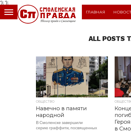
');
');
ГЛАВНАЯ
НОВОС
ALL POSTS 
213
ОБЩЕСТВО
ОБЩЕСТВ
Навечно в памяти
Конц
народной
поги
Героя
В Смоленске завершили
серию граффити, посвященных
в Смо