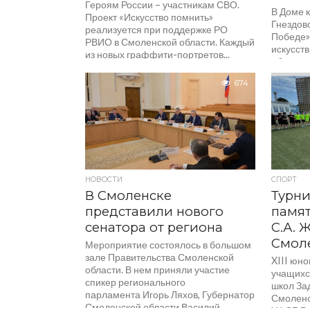
Героям России – участникам СВО.
В Доме 
Проект «Искусство помнить»
Гнездово
реализуется при поддержке РО
Победе»
РВИО в Смоленской области. Каждый
искусств
из новых граффити-портретов...
образцо
674
НОВОСТИ
СПОРТ
В Смоленске
Турни
представили нового
памят
сенатора от региона
С.А. 
Смол
Мероприятие состоялось в большом
зале Правительства Смоленской
XIII юн
области. В нем приняли участие
учащихс
спикер регионального
школ За
парламента Игорь Ляхов, Губернатор
Смоленс
Смоленской области Василий