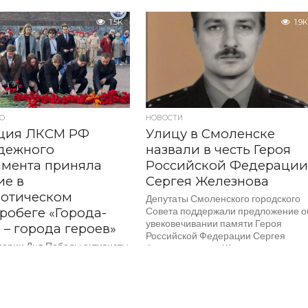
ссии по Смоленской
государственными наградами
, Смоленской областной
Российской Федерации» командиру
1.5K
1.9K
енной организации...
бойцов, водрузивших Знамя Побед
над Рейхстагом, Алексею Бересту...
О
НОВОСТИ
ция ЛКСМ РФ
Улицу в Смоленске
дежного
назвали в честь Героя
амента приняла
Российской Федераци
ие в
Сергея Железнова
иотическом
Депутаты Смоленского городского
робеге «Города-
Совета поддержали предложение о
увековечивании памяти Героя
 – города героев»
Российской Федерации Сергея
верии Дня Победы активисты
Александровича Железнова путем
ого комсомола —
наименования улицы в областном
ные парламентарии,
центре в...
но с представителями
енных организаций и
ственных структур приняли