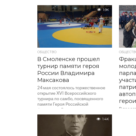
УФСБ Ро
Анохин, Главный федеральный...
области
1.9K
обществ
ОБЩЕСТВО
ОБЩЕСТВ
В Смоленске прошел
Фрак
турнир памяти героя
моло
России Владимира
парл
Максакова
участ
патр
24 мая состоялось торжественное
открытие XVI Всероссийского
автоп
турнира по самбо, посвященного
герои
памяти Героя Российской
В предд
Федерации Владимира
Ленинск
Александровича Максакова и
1.4K
молодеж
сотрудников Росгвардии, погибших
совмест
при...
обществ
государ