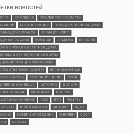
ЕТКИ НОВОСТЕЙ
КПРФ
СМОЛЕНСК
СМОЛЕНСКАЯ ОБЛАСТЬ
ВАЖНОЕ
СПЕЦОПЕРАЦИЯ
ГОСУДАРСТВЕННАЯ ДУМА
ГЕННАДИЙ ЗЮГАНОВ
ФРАКЦИЯ КПРФ
ЕДИНАЯ РОССИЯ
ПОМОЩЬ
ЛКСМ РФ
ВЫБОРЫ
СМОЛЕНСКАЯ ОБЛАСТНАЯ ДУМА
ВЕЛИКАЯ ОТЕЧЕСТВЕННАЯ ВОЙНА
АДМИНИСТРАЦИЯ СМОЛЕНСКА
СЛЕДСТВЕННЫЙ КОМИТЕТ
КПРФ СМОЛЕНСК
ПРОКУРАТУРА
УГОЛОВНОЕ ДЕЛО
ПУТИН
ВАЛЕРИЙ КУЗНЕЦОВ
ИСТОРИЯ
ДОРОГИ
ОБРАЗОВАНИЕ
КРИМИНАЛ
РОССИЯ
ЗДРАВООХРАНЕНИЕ
ЖКХ
ДТП
ПАМЯТЬ
ДЕПУТАТ
ЮРИЙ АФОНИН
БЮДЖЕТ
ЛДПР
АНОНС
МУЗЕЙ-ЗАПОВЕДНИК
ЮБИЛЕЙ
СССР
СУД
ВЯЗЬМА