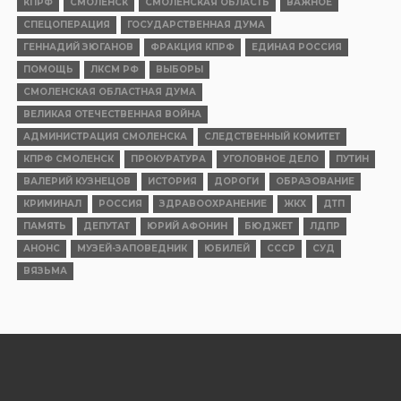
КПРФ
СМОЛЕНСК
СМОЛЕНСКАЯ ОБЛАСТЬ
ВАЖНОЕ
СПЕЦОПЕРАЦИЯ
ГОСУДАРСТВЕННАЯ ДУМА
ГЕННАДИЙ ЗЮГАНОВ
ФРАКЦИЯ КПРФ
ЕДИНАЯ РОССИЯ
ПОМОЩЬ
ЛКСМ РФ
ВЫБОРЫ
СМОЛЕНСКАЯ ОБЛАСТНАЯ ДУМА
ВЕЛИКАЯ ОТЕЧЕСТВЕННАЯ ВОЙНА
АДМИНИСТРАЦИЯ СМОЛЕНСКА
СЛЕДСТВЕННЫЙ КОМИТЕТ
КПРФ СМОЛЕНСК
ПРОКУРАТУРА
УГОЛОВНОЕ ДЕЛО
ПУТИН
ВАЛЕРИЙ КУЗНЕЦОВ
ИСТОРИЯ
ДОРОГИ
ОБРАЗОВАНИЕ
КРИМИНАЛ
РОССИЯ
ЗДРАВООХРАНЕНИЕ
ЖКХ
ДТП
ПАМЯТЬ
ДЕПУТАТ
ЮРИЙ АФОНИН
БЮДЖЕТ
ЛДПР
АНОНС
МУЗЕЙ-ЗАПОВЕДНИК
ЮБИЛЕЙ
СССР
СУД
ВЯЗЬМА