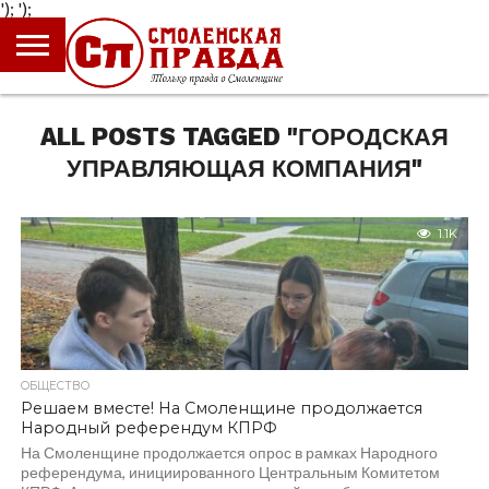
');
');
ГЛАВНАЯ
НОВОСТИ
ПРОИСШЕСТВИЯ
ПОЛИТИКА
КУЛЬТУРА
ЭКОНОМИКА
ОБЩЕСТВО
БЛОГИ
ALL POSTS TAGGED "ГОРОДСКАЯ
УПРАВЛЯЮЩАЯ КОМПАНИЯ"
1.1K
ОБЩЕСТВО
Решаем вместе! На Смоленщине продолжается
Народный референдум КПРФ
На Смоленщине продолжается опрос в рамках Народного
референдума, инициированного Центральным Комитетом