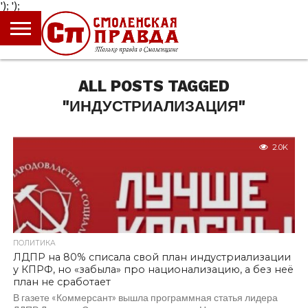
');
');
ГЛАВНАЯ
НОВОСТИ
ПРОИСШЕСТВИЯ
ПОЛИТИКА
КУЛЬТУРА
ЭКОНОМИКА
ОБЩЕСТВО
БЛОГИ
ALL POSTS TAGGED
"ИНДУСТРИАЛИЗАЦИЯ"
2.0K
ПОЛИТИКА
ЛДПР на 80% списала свой план индустриализации
у КПРФ, но «забыла» про национализацию, а без неё
план не сработает
В газете «Коммерсант» вышла программная статья лидера