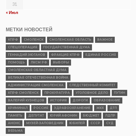
31
« Июл
МЕТКИ НОВОСТЕЙ
КПРФ
СМОЛЕНСК
СМОЛЕНСКАЯ ОБЛАСТЬ
ВАЖНОЕ
СПЕЦОПЕРАЦИЯ
ГОСУДАРСТВЕННАЯ ДУМА
ГЕННАДИЙ ЗЮГАНОВ
ФРАКЦИЯ КПРФ
ЕДИНАЯ РОССИЯ
ПОМОЩЬ
ЛКСМ РФ
ВЫБОРЫ
СМОЛЕНСКАЯ ОБЛАСТНАЯ ДУМА
ВЕЛИКАЯ ОТЕЧЕСТВЕННАЯ ВОЙНА
АДМИНИСТРАЦИЯ СМОЛЕНСКА
СЛЕДСТВЕННЫЙ КОМИТЕТ
КПРФ СМОЛЕНСК
ПРОКУРАТУРА
УГОЛОВНОЕ ДЕЛО
ПУТИН
ВАЛЕРИЙ КУЗНЕЦОВ
ИСТОРИЯ
ДОРОГИ
ОБРАЗОВАНИЕ
КРИМИНАЛ
РОССИЯ
ЗДРАВООХРАНЕНИЕ
ЖКХ
ДТП
ПАМЯТЬ
ДЕПУТАТ
ЮРИЙ АФОНИН
БЮДЖЕТ
ЛДПР
АНОНС
МУЗЕЙ-ЗАПОВЕДНИК
ЮБИЛЕЙ
СССР
СУД
ВЯЗЬМА