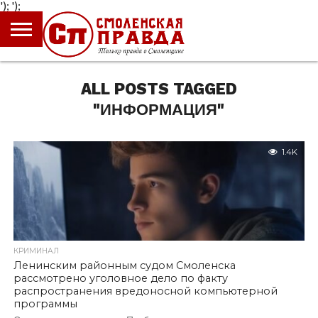
');
');
ГЛАВНАЯ
НОВОСТИ
ПРОИСШЕСТВИЯ
ПОЛИТИКА
КУЛЬТУРА
ЭКОНОМИКА
ОБЩЕСТВО
БЛОГИ
ALL POSTS TAGGED
"ИНФОРМАЦИЯ"
1.4K
КРИМИНАЛ
Ленинским районным судом Смоленска
рассмотрено уголовное дело по факту
распространения вредоносной компьютерной
программы