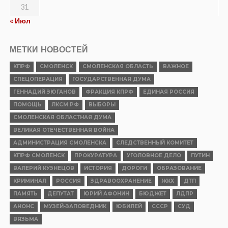
31
« Июл
МЕТКИ НОВОСТЕЙ
КПРФ
СМОЛЕНСК
СМОЛЕНСКАЯ ОБЛАСТЬ
ВАЖНОЕ
СПЕЦОПЕРАЦИЯ
ГОСУДАРСТВЕННАЯ ДУМА
ГЕННАДИЙ ЗЮГАНОВ
ФРАКЦИЯ КПРФ
ЕДИНАЯ РОССИЯ
ПОМОЩЬ
ЛКСМ РФ
ВЫБОРЫ
СМОЛЕНСКАЯ ОБЛАСТНАЯ ДУМА
ВЕЛИКАЯ ОТЕЧЕСТВЕННАЯ ВОЙНА
АДМИНИСТРАЦИЯ СМОЛЕНСКА
СЛЕДСТВЕННЫЙ КОМИТЕТ
КПРФ СМОЛЕНСК
ПРОКУРАТУРА
УГОЛОВНОЕ ДЕЛО
ПУТИН
ВАЛЕРИЙ КУЗНЕЦОВ
ИСТОРИЯ
ДОРОГИ
ОБРАЗОВАНИЕ
КРИМИНАЛ
РОССИЯ
ЗДРАВООХРАНЕНИЕ
ЖКХ
ДТП
ПАМЯТЬ
ДЕПУТАТ
ЮРИЙ АФОНИН
БЮДЖЕТ
ЛДПР
АНОНС
МУЗЕЙ-ЗАПОВЕДНИК
ЮБИЛЕЙ
СССР
СУД
ВЯЗЬМА