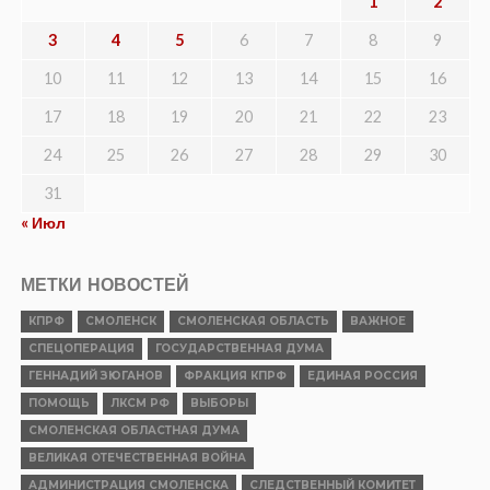
1
2
3
4
5
6
7
8
9
10
11
12
13
14
15
16
17
18
19
20
21
22
23
24
25
26
27
28
29
30
31
« Июл
МЕТКИ НОВОСТЕЙ
КПРФ
СМОЛЕНСК
СМОЛЕНСКАЯ ОБЛАСТЬ
ВАЖНОЕ
СПЕЦОПЕРАЦИЯ
ГОСУДАРСТВЕННАЯ ДУМА
ГЕННАДИЙ ЗЮГАНОВ
ФРАКЦИЯ КПРФ
ЕДИНАЯ РОССИЯ
ПОМОЩЬ
ЛКСМ РФ
ВЫБОРЫ
СМОЛЕНСКАЯ ОБЛАСТНАЯ ДУМА
ВЕЛИКАЯ ОТЕЧЕСТВЕННАЯ ВОЙНА
АДМИНИСТРАЦИЯ СМОЛЕНСКА
СЛЕДСТВЕННЫЙ КОМИТЕТ