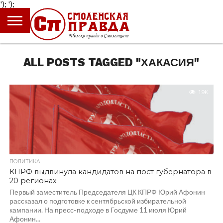
');
');
ГЛАВНАЯ
НОВОСТИ
ПРОИСШЕСТВИЯ
ПОЛИТИКА
КУЛЬТУРА
ЭКОНОМИКА
ОБЩЕСТВО
БЛОГИ
ALL POSTS TAGGED "ХАКАСИЯ"
1.9K
ПОЛИТИКА
КПРФ выдвинула кандидатов на пост губернатора в
20 регионах
Первый заместитель Председателя ЦК КПРФ Юрий Афонин
рассказал о подготовке к сентябрьской избирательной
кампании. На пресс-подходе в Госдуме 11 июля Юрий
Афонин...