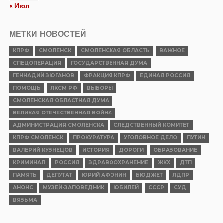
« Июл
МЕТКИ НОВОСТЕЙ
КПРФ
СМОЛЕНСК
СМОЛЕНСКАЯ ОБЛАСТЬ
ВАЖНОЕ
СПЕЦОПЕРАЦИЯ
ГОСУДАРСТВЕННАЯ ДУМА
ГЕННАДИЙ ЗЮГАНОВ
ФРАКЦИЯ КПРФ
ЕДИНАЯ РОССИЯ
ПОМОЩЬ
ЛКСМ РФ
ВЫБОРЫ
СМОЛЕНСКАЯ ОБЛАСТНАЯ ДУМА
ВЕЛИКАЯ ОТЕЧЕСТВЕННАЯ ВОЙНА
АДМИНИСТРАЦИЯ СМОЛЕНСКА
СЛЕДСТВЕННЫЙ КОМИТЕТ
КПРФ СМОЛЕНСК
ПРОКУРАТУРА
УГОЛОВНОЕ ДЕЛО
ПУТИН
ВАЛЕРИЙ КУЗНЕЦОВ
ИСТОРИЯ
ДОРОГИ
ОБРАЗОВАНИЕ
КРИМИНАЛ
РОССИЯ
ЗДРАВООХРАНЕНИЕ
ЖКХ
ДТП
ПАМЯТЬ
ДЕПУТАТ
ЮРИЙ АФОНИН
БЮДЖЕТ
ЛДПР
АНОНС
МУЗЕЙ-ЗАПОВЕДНИК
ЮБИЛЕЙ
СССР
СУД
ВЯЗЬМА