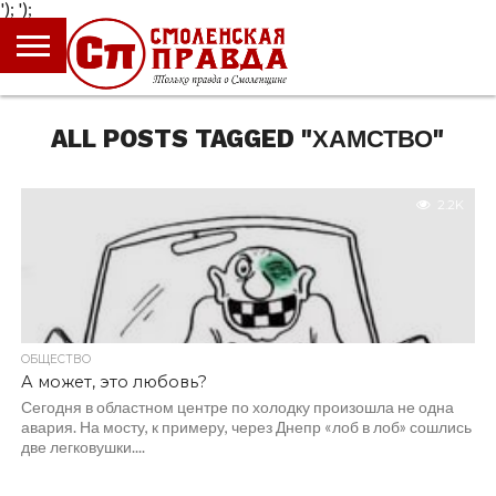
');
');
ГЛАВНАЯ
НОВОСТИ
ПРОИСШЕСТВИЯ
ПОЛИТИКА
КУЛЬТУРА
ЭКОНОМИКА
ОБЩЕСТВО
БЛОГИ
ALL POSTS TAGGED "ХАМСТВО"
2.2K
ОБЩЕСТВО
А может, это любовь?
Сегодня в областном центре по холодку произошла не одна
авария. На мосту, к примеру, через Днепр «лоб в лоб» сошлись
две легковушки....