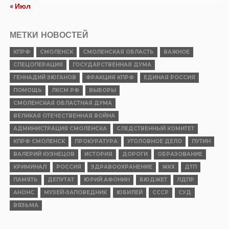
« Июл
МЕТКИ НОВОСТЕЙ
КПРФ
СМОЛЕНСК
СМОЛЕНСКАЯ ОБЛАСТЬ
ВАЖНОЕ
СПЕЦОПЕРАЦИЯ
ГОСУДАРСТВЕННАЯ ДУМА
ГЕННАДИЙ ЗЮГАНОВ
ФРАКЦИЯ КПРФ
ЕДИНАЯ РОССИЯ
ПОМОЩЬ
ЛКСМ РФ
ВЫБОРЫ
СМОЛЕНСКАЯ ОБЛАСТНАЯ ДУМА
ВЕЛИКАЯ ОТЕЧЕСТВЕННАЯ ВОЙНА
АДМИНИСТРАЦИЯ СМОЛЕНСКА
СЛЕДСТВЕННЫЙ КОМИТЕТ
КПРФ СМОЛЕНСК
ПРОКУРАТУРА
УГОЛОВНОЕ ДЕЛО
ПУТИН
ВАЛЕРИЙ КУЗНЕЦОВ
ИСТОРИЯ
ДОРОГИ
ОБРАЗОВАНИЕ
КРИМИНАЛ
РОССИЯ
ЗДРАВООХРАНЕНИЕ
ЖКХ
ДТП
ПАМЯТЬ
ДЕПУТАТ
ЮРИЙ АФОНИН
БЮДЖЕТ
ЛДПР
АНОНС
МУЗЕЙ-ЗАПОВЕДНИК
ЮБИЛЕЙ
СССР
СУД
ВЯЗЬМА