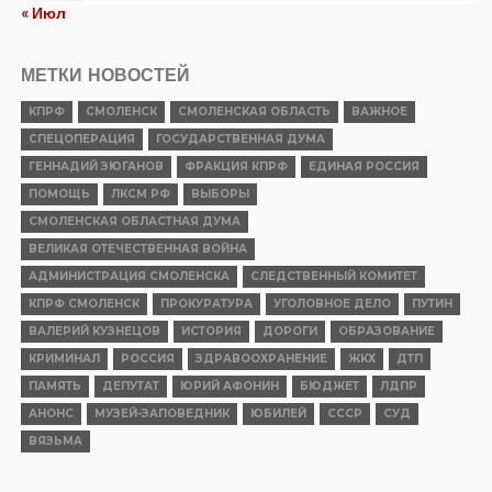
« Июл
МЕТКИ НОВОСТЕЙ
КПРФ
СМОЛЕНСК
СМОЛЕНСКАЯ ОБЛАСТЬ
ВАЖНОЕ
СПЕЦОПЕРАЦИЯ
ГОСУДАРСТВЕННАЯ ДУМА
ГЕННАДИЙ ЗЮГАНОВ
ФРАКЦИЯ КПРФ
ЕДИНАЯ РОССИЯ
ПОМОЩЬ
ЛКСМ РФ
ВЫБОРЫ
СМОЛЕНСКАЯ ОБЛАСТНАЯ ДУМА
ВЕЛИКАЯ ОТЕЧЕСТВЕННАЯ ВОЙНА
АДМИНИСТРАЦИЯ СМОЛЕНСКА
СЛЕДСТВЕННЫЙ КОМИТЕТ
КПРФ СМОЛЕНСК
ПРОКУРАТУРА
УГОЛОВНОЕ ДЕЛО
ПУТИН
ВАЛЕРИЙ КУЗНЕЦОВ
ИСТОРИЯ
ДОРОГИ
ОБРАЗОВАНИЕ
КРИМИНАЛ
РОССИЯ
ЗДРАВООХРАНЕНИЕ
ЖКХ
ДТП
ПАМЯТЬ
ДЕПУТАТ
ЮРИЙ АФОНИН
БЮДЖЕТ
ЛДПР
АНОНС
МУЗЕЙ-ЗАПОВЕДНИК
ЮБИЛЕЙ
СССР
СУД
ВЯЗЬМА