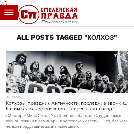
');
');
ГЛАВНАЯ
НОВОСТИ
ПРОИСШЕСТВИЯ
ПОЛИТИКА
КУЛЬТУРА
ЭКОНОМИКА
ОБЩЕСТВО
БЛОГИ
ALL POSTS TAGGED "КОЛХОЗ"
1.9K
ИСТОРИЯ
Колхозы, праздник Античности, последние звонки…
Каким было студенчество пятьдесят лет назад?
«Мистер и Мисс СмолГУ», «Зелёное яблоко», «Студенческая
весна», лекции и семинары, подготовка к сессии… – то, без чего
нельзя представить жизнь нынешнего...