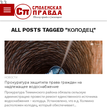
');
');
ГЛАВНАЯ
НОВОСТИ
ПРОИСШЕСТВИЯ
ПОЛИТИКА
КУЛЬТУРА
ЭКОНОМИКА
ОБЩЕСТВО
БЛОГИ
ALL POSTS TAGGED "КОЛОДЕЦ"
1.4K
НОВОСТИ
Прокуратура защитила права граждан на
надлежащее водоснабжение
Прокуратура Темкинского района обязала сельскую
администрацию провести ремонт единственного источника
водоснабжения – колодца. Установлено, что в д. Холмино
расположен колодец, который обеспечивает...