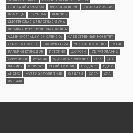
ГЕННАДИЙ ЗЮГАНОВ
ФРАКЦИЯ КПРФ
ЕДИНАЯ РОССИЯ
ПОМОЩЬ
ЛКСМ РФ
ВЫБОРЫ
СМОЛЕНСКАЯ ОБЛАСТНАЯ ДУМА
ВЕЛИКАЯ ОТЕЧЕСТВЕННАЯ ВОЙНА
АДМИНИСТРАЦИЯ СМОЛЕНСКА
СЛЕДСТВЕННЫЙ КОМИТЕТ
КПРФ СМОЛЕНСК
ПРОКУРАТУРА
УГОЛОВНОЕ ДЕЛО
ПУТИН
ВАЛЕРИЙ КУЗНЕЦОВ
ИСТОРИЯ
ДОРОГИ
ОБРАЗОВАНИЕ
КРИМИНАЛ
РОССИЯ
ЗДРАВООХРАНЕНИЕ
ЖКХ
ДТП
ПАМЯТЬ
ДЕПУТАТ
ЮРИЙ АФОНИН
БЮДЖЕТ
ЛДПР
АНОНС
МУЗЕЙ-ЗАПОВЕДНИК
ЮБИЛЕЙ
СССР
СУД
ВЯЗЬМА