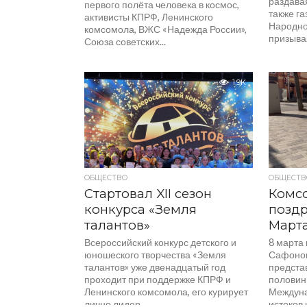
раздавая
первого полёта человека в космос,
также г
активисты КПРФ, Ленинского
Народно
комсомола, ВЖС «Надежда России»,
призывая
Союза советских...
1.9K
ОБЩЕСТВО
ОБЩЕСТВ
Стартовал XII сезон
Комс
конкурса «Земля
поздр
талантов»
Март
Всероссийский конкурс детского и
8 марта
юношеского творчества «Земля
Сафонов
талантов» уже двенадцатый год
предста
проходит при поддержке КПРФ и
половин
Ленинского комсомола, его курирует
Междуна
лично лидер...
истоков 