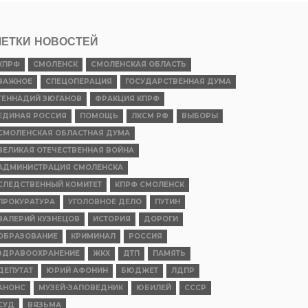
ЕТКИ НОВОСТЕЙ
КПРФ
СМОЛЕНСК
СМОЛЕНСКАЯ ОБЛАСТЬ
ВАЖНОЕ
СПЕЦОПЕРАЦИЯ
ГОСУДАРСТВЕННАЯ ДУМА
ГЕННАДИЙ ЗЮГАНОВ
ФРАКЦИЯ КПРФ
ЕДИНАЯ РОССИЯ
ПОМОЩЬ
ЛКСМ РФ
ВЫБОРЫ
СМОЛЕНСКАЯ ОБЛАСТНАЯ ДУМА
ВЕЛИКАЯ ОТЕЧЕСТВЕННАЯ ВОЙНА
АДМИНИСТРАЦИЯ СМОЛЕНСКА
СЛЕДСТВЕННЫЙ КОМИТЕТ
КПРФ СМОЛЕНСК
ПРОКУРАТУРА
УГОЛОВНОЕ ДЕЛО
ПУТИН
ВАЛЕРИЙ КУЗНЕЦОВ
ИСТОРИЯ
ДОРОГИ
ОБРАЗОВАНИЕ
КРИМИНАЛ
РОССИЯ
ЗДРАВООХРАНЕНИЕ
ЖКХ
ДТП
ПАМЯТЬ
ДЕПУТАТ
ЮРИЙ АФОНИН
БЮДЖЕТ
ЛДПР
АНОНС
МУЗЕЙ-ЗАПОВЕДНИК
ЮБИЛЕЙ
СССР
СУД
ВЯЗЬМА