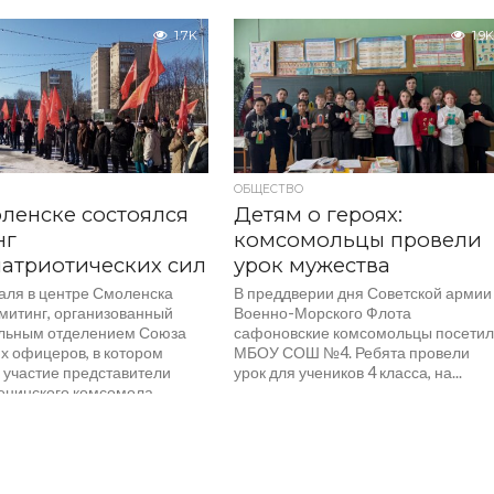
можно было лицезреть 2 марта в
парке имени В.И. Ленина у...
1.7K
1.9K
ОБЩЕСТВО
ленске состоялся
Детям о героях:
нг
комсомольцы провели
атриотических сил
урок мужества
аля в центре Смоленска
В преддверии дня Советской армии
митинг, организованный
Военно-Морского Флота
льным отделением Союза
сафоновские комсомольцы посети
х офицеров, в котором
МБОУ СОШ №4. Ребята провели
 участие представители
урок для учеников 4 класса, на...
енинского комсомола,