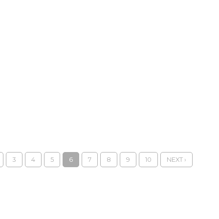
3
4
5
6
7
8
9
10
NEXT ›