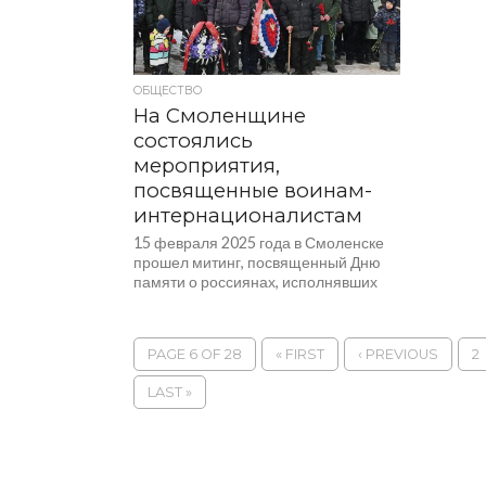
ОБЩЕСТВО
На Смоленщине
состоялись
мероприятия,
посвященные воинам-
интернационалистам
15 февраля 2025 года в Смоленске
прошел митинг, посвященный Дню
памяти о россиянах, исполнявших
служебный долг за пределами
Отечества. Вспомнить события
вооруженного...
PAGE 6 OF 28
« FIRST
‹ PREVIOUS
2
LAST »