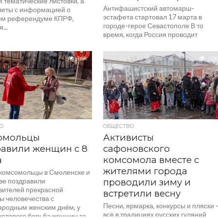
 тематические листовки, а
Антифашистский автомарш-
азеты с информацией о
эстафета стартовал 17 марта в
м референдуме КПРФ,
городе-герое Севастополе В то
...
время, когда Россия проводит
специальную военную операцию,
направленную на защиту нашей
1.6K
1.6K
страны...
О
ОБЩЕСТВО
омольцы
Активисты
авили женщин с 8
сафоновского
а
комсомола вместе с
жителями города
 комсомольцы в Смоленске и
е поздравили
проводили зиму и
вителей прекрасной
встретили весну
ы человечества с
Песни, ярмарка, конкурсы и пляски
родным женским днём, у
всё в традициях русских гуляний
которого борьба женщин за...