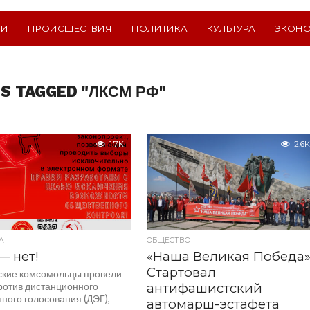
ТИ
ПРОИСШЕСТВИЯ
ПОЛИТИКА
КУЛЬТУРА
ЭКОН
S TAGGED "ЛКСМ РФ"
1.7K
2.6K
А
ОБЩЕСТВО
— нет!
«Наша Великая Победа»
Стартовал
кие комсомольцы провели
ротив дистанционного
антифашистский
ного голосования (ДЭГ),
автомарш-эстафета