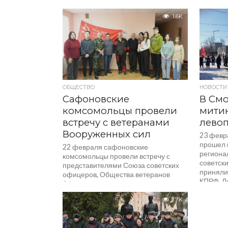
1.6K
ОБЩЕСТВО
НОВОСТИ
Сафоновские
В Смо
комсомольцы провели
мити
встречу с ветеранами
левоп
Вооруженных сил
23 февр
прошел 
22 февраля сафоновские
региона
комсомольцы провели встречу с
советски
представителями Союза советских
приняли
офицеров, Общества ветеранов
КПРФ, Л
Афганистана и ветеранов воздушно-
других...
десантных войск. Ветераны
1.7K
поделились своими
воспоминаниями...