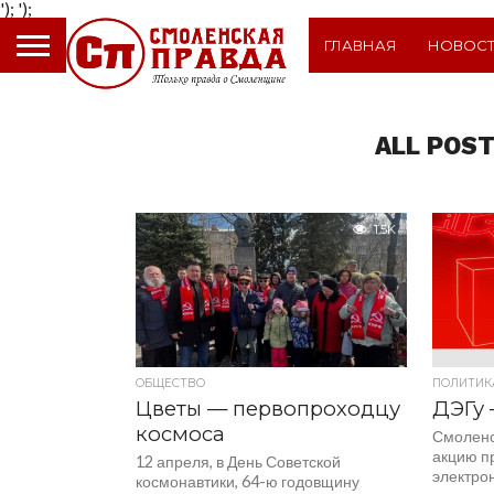
');
');
ГЛАВНАЯ
НОВОС
ALL POST
1.5K
ОБЩЕСТВО
ПОЛИТИК
Цветы — первопроходцу
ДЭГу 
космоса
Смоленс
акцию п
12 апреля, в День Советской
электрон
космонавтики, 64-ю годовщину