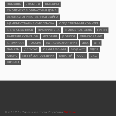
ПОМОЩЬ
ЛКСМ РФ
ВЫБОРЫ
СМОЛЕНСКАЯ ОБЛАСТНАЯ ДУМА
ВЕЛИКАЯ ОТЕЧЕСТВЕННАЯ ВОЙНА
АДМИНИСТРАЦИЯ СМОЛЕНСКА
СЛЕДСТВЕННЫЙ КОМИТЕТ
КПРФ СМОЛЕНСК
ПРОКУРАТУРА
УГОЛОВНОЕ ДЕЛО
ПУТИН
ВАЛЕРИЙ КУЗНЕЦОВ
ИСТОРИЯ
ДОРОГИ
ОБРАЗОВАНИЕ
КРИМИНАЛ
РОССИЯ
ЗДРАВООХРАНЕНИЕ
ЖКХ
ДТП
ПАМЯТЬ
ДЕПУТАТ
ЮРИЙ АФОНИН
БЮДЖЕТ
ЛДПР
АНОНС
МУЗЕЙ-ЗАПОВЕДНИК
ЮБИЛЕЙ
СССР
СУД
ВЯЗЬМА
© 2016-2019 Смоленская газета, Разработка:
WEBtime.