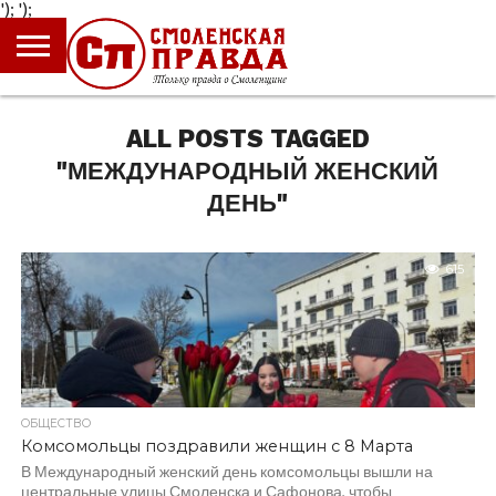
');
');
ГЛАВНАЯ
НОВОСТИ
ПРОИСШЕСТВИЯ
ПОЛИТИКА
КУЛЬТУРА
ЭКОНОМИКА
ОБЩЕСТВО
БЛОГИ
ALL POSTS TAGGED
"МЕЖДУНАРОДНЫЙ ЖЕНСКИЙ
ДЕНЬ"
615
ОБЩЕСТВО
Комсомольцы поздравили женщин с 8 Марта
В Международный женский день комсомольцы вышли на
центральные улицы Смоленска и Сафонова, чтобы