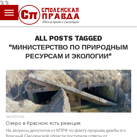
');
');
ГЛАВНАЯ
НОВОСТИ
ПРОИСШЕСТВИЯ
ПОЛИТИКА
КУЛЬТУРА
ЭКОНОМИКА
ОБЩЕСТВО
БЛОГИ
ALL POSTS TAGGED
"МИНИСТЕРСТВО ПО ПРИРОДНЫМ
РЕСУРСАМ И ЭКОЛОГИИ"
559
ЭКОЛОГИЯ
Озеро в Красном: есть реакция
На запросы депутатов от КПРФ по факту прорыва дамбы в п.
Красный Смоленской области поступили ответы от