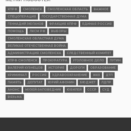
КПРФ
СМОЛЕНСК
СМОЛЕНСКАЯ ОБЛАСТЬ
ВАЖНОЕ
СПЕЦОПЕРАЦИЯ
ГОСУДАРСТВЕННАЯ ДУМА
ГЕННАДИЙ ЗЮГАНОВ
ФРАКЦИЯ КПРФ
ЕДИНАЯ РОССИЯ
ПОМОЩЬ
ЛКСМ РФ
ВЫБОРЫ
СМОЛЕНСКАЯ ОБЛАСТНАЯ ДУМА
ВЕЛИКАЯ ОТЕЧЕСТВЕННАЯ ВОЙНА
АДМИНИСТРАЦИЯ СМОЛЕНСКА
СЛЕДСТВЕННЫЙ КОМИТЕТ
КПРФ СМОЛЕНСК
ПРОКУРАТУРА
УГОЛОВНОЕ ДЕЛО
ПУТИН
ВАЛЕРИЙ КУЗНЕЦОВ
ИСТОРИЯ
ДОРОГИ
ОБРАЗОВАНИЕ
КРИМИНАЛ
РОССИЯ
ЗДРАВООХРАНЕНИЕ
ЖКХ
ДТП
ПАМЯТЬ
ДЕПУТАТ
ЮРИЙ АФОНИН
БЮДЖЕТ
ЛДПР
АНОНС
МУЗЕЙ-ЗАПОВЕДНИК
ЮБИЛЕЙ
СССР
СУД
ВЯЗЬМА