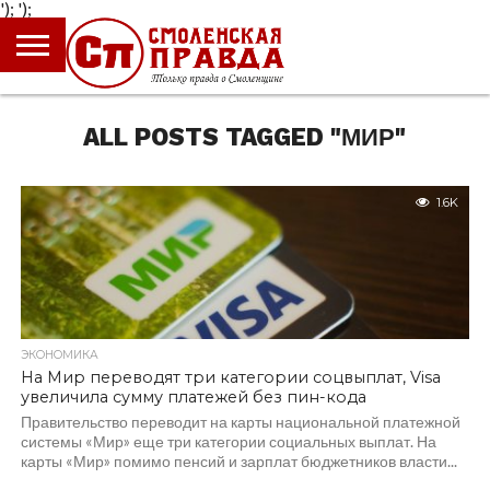
');
');
ГЛАВНАЯ
НОВОСТИ
ПРОИСШЕСТВИЯ
ПОЛИТИКА
КУЛЬТУРА
ЭКОНОМИКА
ОБЩЕСТВО
БЛОГИ
ALL POSTS TAGGED "МИР"
1.6K
ЭКОНОМИКА
На Мир переводят три категории соцвыплат, Visa
увеличила сумму платежей без пин-кода
Правительство переводит на карты национальной платежной
системы «Мир» еще три категории социальных выплат. На
карты «Мир» помимо пенсий и зарплат бюджетников власти...