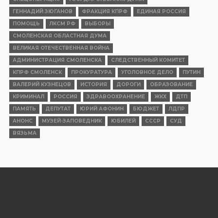
ГЕННАДИЙ ЗЮГАНОВ
ФРАКЦИЯ КПРФ
ЕДИНАЯ РОССИЯ
ПОМОЩЬ
ЛКСМ РФ
ВЫБОРЫ
СМОЛЕНСКАЯ ОБЛАСТНАЯ ДУМА
ВЕЛИКАЯ ОТЕЧЕСТВЕННАЯ ВОЙНА
АДМИНИСТРАЦИЯ СМОЛЕНСКА
СЛЕДСТВЕННЫЙ КОМИТЕТ
КПРФ СМОЛЕНСК
ПРОКУРАТУРА
УГОЛОВНОЕ ДЕЛО
ПУТИН
ВАЛЕРИЙ КУЗНЕЦОВ
ИСТОРИЯ
ДОРОГИ
ОБРАЗОВАНИЕ
КРИМИНАЛ
РОССИЯ
ЗДРАВООХРАНЕНИЕ
ЖКХ
ДТП
ПАМЯТЬ
ДЕПУТАТ
ЮРИЙ АФОНИН
БЮДЖЕТ
ЛДПР
АНОНС
МУЗЕЙ-ЗАПОВЕДНИК
ЮБИЛЕЙ
СССР
СУД
ВЯЗЬМА