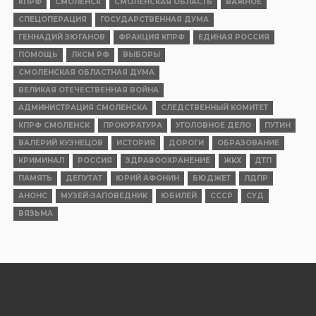
КПРФ
СМОЛЕНСК
СМОЛЕНСКАЯ ОБЛАСТЬ
ВАЖНОЕ
СПЕЦОПЕРАЦИЯ
ГОСУДАРСТВЕННАЯ ДУМА
ГЕННАДИЙ ЗЮГАНОВ
ФРАКЦИЯ КПРФ
ЕДИНАЯ РОССИЯ
ПОМОЩЬ
ЛКСМ РФ
ВЫБОРЫ
СМОЛЕНСКАЯ ОБЛАСТНАЯ ДУМА
ВЕЛИКАЯ ОТЕЧЕСТВЕННАЯ ВОЙНА
АДМИНИСТРАЦИЯ СМОЛЕНСКА
СЛЕДСТВЕННЫЙ КОМИТЕТ
КПРФ СМОЛЕНСК
ПРОКУРАТУРА
УГОЛОВНОЕ ДЕЛО
ПУТИН
ВАЛЕРИЙ КУЗНЕЦОВ
ИСТОРИЯ
ДОРОГИ
ОБРАЗОВАНИЕ
КРИМИНАЛ
РОССИЯ
ЗДРАВООХРАНЕНИЕ
ЖКХ
ДТП
ПАМЯТЬ
ДЕПУТАТ
ЮРИЙ АФОНИН
БЮДЖЕТ
ЛДПР
АНОНС
МУЗЕЙ-ЗАПОВЕДНИК
ЮБИЛЕЙ
СССР
СУД
ВЯЗЬМА