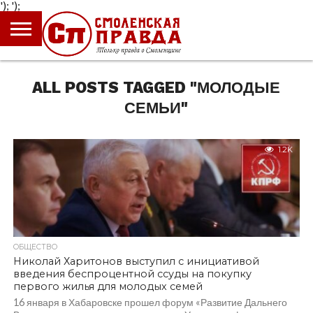
');
');
ГЛАВНАЯ
НОВОСТИ
ПРОИСШЕСТВИЯ
ПОЛИТИКА
КУЛЬТУРА
ЭКОНОМИКА
ОБЩЕСТВО
БЛОГИ
ALL POSTS TAGGED "МОЛОДЫЕ
СЕМЬИ"
1.2K
ОБЩЕСТВО
Николай Харитонов выступил с инициативой
введения беспроцентной ссуды на покупку
первого жилья для молодых семей
16 января в Хабаровске прошел форум «Развитие Дальнего