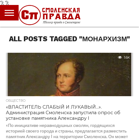
');
');
ГЛАВНАЯ
НОВОСТИ
ПРОИСШЕСТВИЯ
ПОЛИТИКА
КУЛЬТУРА
ЭКОНОМИКА
ОБЩЕСТВО
БЛОГИ
ALL POSTS TAGGED "МОНАРХИЗМ"
1.6K
ОБЩЕСТВО
«ВЛАСТИТЕЛЬ СЛАБЫЙ И ЛУКАВЫЙ…».
Администрация Смоленска запустила опрос об
установке памятника Александру I
«По инициативе неравнодушных смолян, гордящихся
историей своего города и страны, предлагается разместить
памятник Александру I на территории Смоленска. Он может