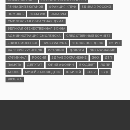
ГЕННАДИЙ ЗЮГАНОВ
ФРАКЦИЯ КПРФ
ЕДИНАЯ РОССИЯ
ПОМОЩЬ
ЛКСМ РФ
ВЫБОРЫ
СМОЛЕНСКАЯ ОБЛАСТНАЯ ДУМА
ВЕЛИКАЯ ОТЕЧЕСТВЕННАЯ ВОЙНА
АДМИНИСТРАЦИЯ СМОЛЕНСКА
СЛЕДСТВЕННЫЙ КОМИТЕТ
КПРФ СМОЛЕНСК
ПРОКУРАТУРА
УГОЛОВНОЕ ДЕЛО
ПУТИН
ВАЛЕРИЙ КУЗНЕЦОВ
ИСТОРИЯ
ДОРОГИ
ОБРАЗОВАНИЕ
КРИМИНАЛ
РОССИЯ
ЗДРАВООХРАНЕНИЕ
ЖКХ
ДТП
ПАМЯТЬ
ДЕПУТАТ
ЮРИЙ АФОНИН
БЮДЖЕТ
ЛДПР
АНОНС
МУЗЕЙ-ЗАПОВЕДНИК
ЮБИЛЕЙ
СССР
СУД
ВЯЗЬМА