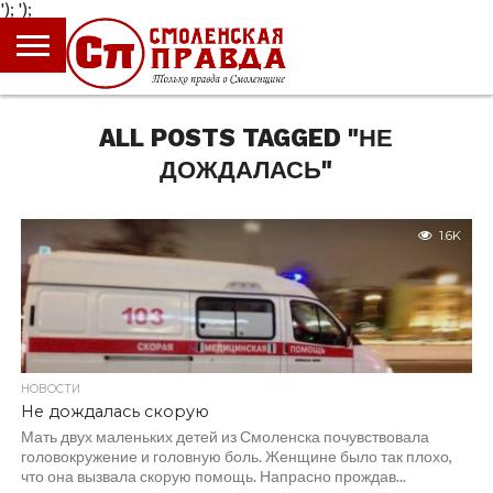
');
');
ГЛАВНАЯ
НОВОСТИ
ПРОИСШЕСТВИЯ
ПОЛИТИКА
КУЛЬТУРА
ЭКОНОМИКА
ОБЩЕСТВО
БЛОГИ
ALL POSTS TAGGED "НЕ
ДОЖДАЛАСЬ"
1.6K
НОВОСТИ
Не дождалась скорую
Мать двух маленьких детей из Смоленска почувствовала
головокружение и головную боль. Женщине было так плохо,
что она вызвала скорую помощь. Напрасно прождав...