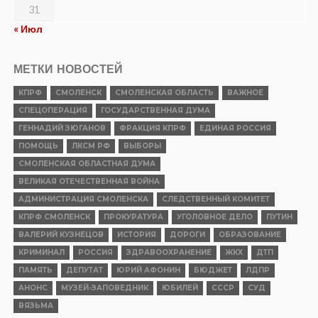
31
« Июл
МЕТКИ НОВОСТЕЙ
КПРФ
СМОЛЕНСК
СМОЛЕНСКАЯ ОБЛАСТЬ
ВАЖНОЕ
СПЕЦОПЕРАЦИЯ
ГОСУДАРСТВЕННАЯ ДУМА
ГЕННАДИЙ ЗЮГАНОВ
ФРАКЦИЯ КПРФ
ЕДИНАЯ РОССИЯ
ПОМОЩЬ
ЛКСМ РФ
ВЫБОРЫ
СМОЛЕНСКАЯ ОБЛАСТНАЯ ДУМА
ВЕЛИКАЯ ОТЕЧЕСТВЕННАЯ ВОЙНА
АДМИНИСТРАЦИЯ СМОЛЕНСКА
СЛЕДСТВЕННЫЙ КОМИТЕТ
КПРФ СМОЛЕНСК
ПРОКУРАТУРА
УГОЛОВНОЕ ДЕЛО
ПУТИН
ВАЛЕРИЙ КУЗНЕЦОВ
ИСТОРИЯ
ДОРОГИ
ОБРАЗОВАНИЕ
КРИМИНАЛ
РОССИЯ
ЗДРАВООХРАНЕНИЕ
ЖКХ
ДТП
ПАМЯТЬ
ДЕПУТАТ
ЮРИЙ АФОНИН
БЮДЖЕТ
ЛДПР
АНОНС
МУЗЕЙ-ЗАПОВЕДНИК
ЮБИЛЕЙ
СССР
СУД
ВЯЗЬМА