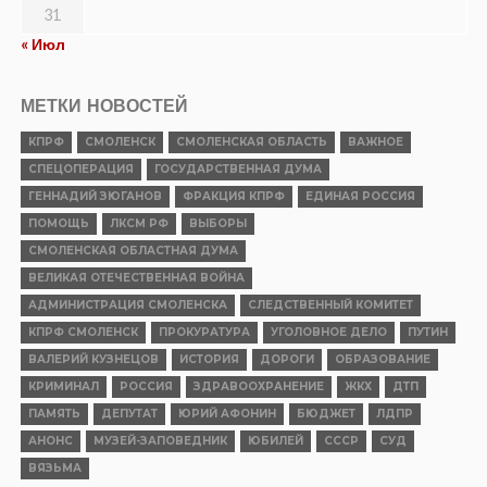
31
« Июл
МЕТКИ НОВОСТЕЙ
КПРФ
СМОЛЕНСК
СМОЛЕНСКАЯ ОБЛАСТЬ
ВАЖНОЕ
СПЕЦОПЕРАЦИЯ
ГОСУДАРСТВЕННАЯ ДУМА
ГЕННАДИЙ ЗЮГАНОВ
ФРАКЦИЯ КПРФ
ЕДИНАЯ РОССИЯ
ПОМОЩЬ
ЛКСМ РФ
ВЫБОРЫ
СМОЛЕНСКАЯ ОБЛАСТНАЯ ДУМА
ВЕЛИКАЯ ОТЕЧЕСТВЕННАЯ ВОЙНА
АДМИНИСТРАЦИЯ СМОЛЕНСКА
СЛЕДСТВЕННЫЙ КОМИТЕТ
КПРФ СМОЛЕНСК
ПРОКУРАТУРА
УГОЛОВНОЕ ДЕЛО
ПУТИН
ВАЛЕРИЙ КУЗНЕЦОВ
ИСТОРИЯ
ДОРОГИ
ОБРАЗОВАНИЕ
КРИМИНАЛ
РОССИЯ
ЗДРАВООХРАНЕНИЕ
ЖКХ
ДТП
ПАМЯТЬ
ДЕПУТАТ
ЮРИЙ АФОНИН
БЮДЖЕТ
ЛДПР
АНОНС
МУЗЕЙ-ЗАПОВЕДНИК
ЮБИЛЕЙ
СССР
СУД
ВЯЗЬМА