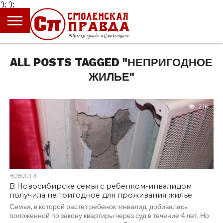
');
');
ГЛАВНАЯ
НОВОСТИ
ПРОИСШЕСТВИЯ
ПОЛИТИКА
КУЛЬТУРА
ЭКОНОМИКА
ОБЩЕСТВО
БЛОГИ
ALL POSTS TAGGED "НЕПРИГОДНОЕ
ЖИЛЬЕ"
2.1K
НОВОСТИ
В Новосибирске семья с ребенком-инвалидом
получила непригодное для проживания жилье
Семья, в которой растет ребенок-инвалид, добивалась
положенной по закону квартиры через суд в течение 4 лет. Но