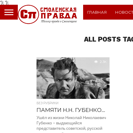
');
');
ГЛАВНАЯ
НОВОС
ALL POSTS TA
2.3K
БЕЗ РУБРИКИ
ПАМЯТИ Н.Н. ГУБЕНКО…
Ушёл из жизни Николай Николаевич
Губенко – выдающийся
представитель советской, русской