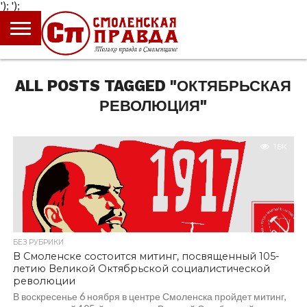
');
');
ГЛАВНАЯ
НОВОСТИ
ПРОИСШЕСТВИЯ
ПОЛИТИКА
КУЛЬТУРА
ЭКОНОМИКА
ОБЩЕСТВО
БЛОГИ
ALL POSTS TAGGED "ОКТЯБРЬСКАЯ
РЕВОЛЮЦИЯ"
1.8K
БЕЗ РУБРИКИ
В Смоленске состоится митинг, посвященный 105-
летию Великой Октябрьской социалистической
революции
В воскресенье 6 ноября в центре Смоленска пройдет митинг,