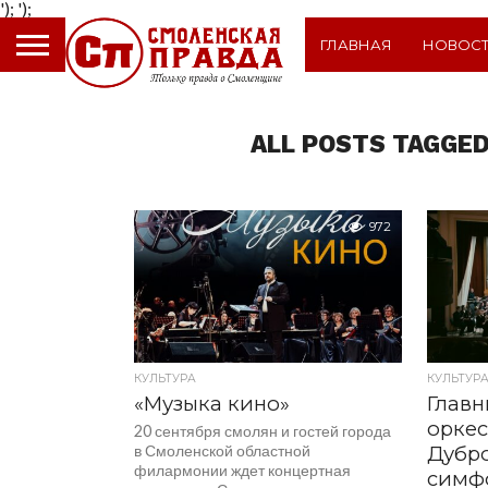
');
');
ГЛАВНАЯ
НОВОС
ALL POSTS TAGGED
972
КУЛЬТУРА
КУЛЬТУР
«Музыка кино»
Глав
оркес
20 сентября смолян и гостей города
в Смоленской областной
Дубро
филармонии ждет концертная
симф