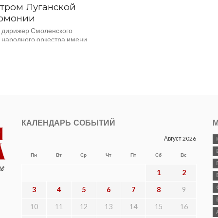
тром Луганской
рмонии
 дирижер Смоленского
о народного оркестра имени
кого, заслуженный деятель
в АР Крым Игорь Каждан
 в Луганске с
ческим академическим
м...
КАЛЕНДАРЬ СОБЫТИЙ
М
Август 2026
Пн
Вт
Ср
Чт
Пт
Сб
Вс
1
2
3
4
5
6
7
8
9
10
11
12
13
14
15
16