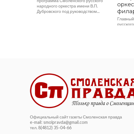
программа Смоленского русского
оркес
народного оркестра имени В.П.
фила
Дубровского под руководством...
Главный
русског
Дубровс
искусст
выступил
симфони
оркестро
Официальный сайт газеты Смоленская правда
e-mail: smolpravda@gmail.com
тел. 8(4812) 35-04-66