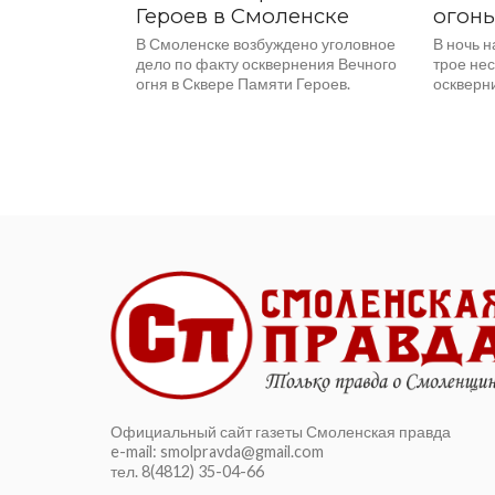
Героев в Смоленске
огонь
В Смоленске возбуждено уголовное
В ночь н
дело по факту осквернения Вечного
трое не
огня в Сквере Памяти Героев.
оскверн
Поводом стала публикация в
памяти 
социальных сетях с видео,...
Информа
Официальный сайт газеты Смоленская правда
e-mail: smolpravda@gmail.com
тел. 8(4812) 35-04-66