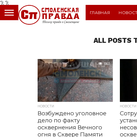
');
');
ГЛАВНАЯ
НОВОС
ALL POSTS 
563
НОВОСТИ
НОВОСТИ
Возбуждено уголовное
Сотр
дело по факту
уста
осквернения Вечного
несо
огня в Сквере Памяти
оскв