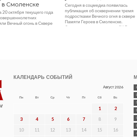
 в Смоленске
Сегодня в соцмедиа появилась
публикация об осквернении тремя
а 20 октября текущего года
подростками Вечного огня в сквере
совершеннолетних
Памяти Героев в Смоленске.
или Вечный огонь в Сквере
Следственными органами СК Росси
Героев в центре Смоленска.
по...
ция об этом...
КАЛЕНДАРЬ СОБЫТИЙ
М
Август 2026
Пн
Вт
Ср
Чт
Пт
Сб
Вс
1
2
3
4
5
6
7
8
9
10
11
12
13
14
15
16