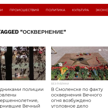
ТИ
ПРОИСШЕСТВИЯ
ПОЛИТИКА
КУЛЬТУРА
ЭКОН
TAGGED "ОСКВЕРНЕНИЕ"
2.3K
1.7K
БЕЗ РУБРИКИ
удниками полиции
В Смоленске по факту
новлены
осквернения Вечного
вершеннолетние,
огня возбуждено
ернившие Вечный
уголовное дело