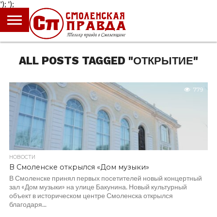
');
');
ГЛАВНАЯ
НОВОСТИ
ПРОИСШЕСТВИЯ
ПОЛИТИКА
КУЛЬТУРА
ЭКОНОМИКА
ОБЩЕСТВО
БЛОГИ
ALL POSTS TAGGED "ОТКРЫТИЕ"
779
НОВОСТИ
В Смоленске открылся «Дом музыки»
В Смоленске принял первых посетителей новый концертный
зал «Дом музыки» на улице Бакунина. Новый культурный
объект в историческом центре Смоленска открылся
благодаря...