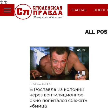
');
');
ГЛАВНАЯ
НОВОС
ALL POS
1.9K
ПРОИСШЕСТВИЯ
В Рославле из колонии
через вентиляционное
окно попытался сбежать
убийца