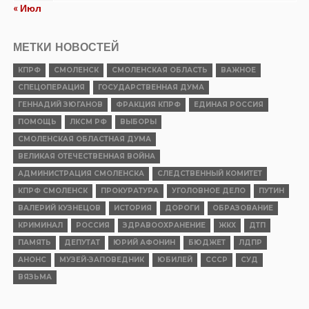
« Июл
МЕТКИ НОВОСТЕЙ
КПРФ
СМОЛЕНСК
СМОЛЕНСКАЯ ОБЛАСТЬ
ВАЖНОЕ
СПЕЦОПЕРАЦИЯ
ГОСУДАРСТВЕННАЯ ДУМА
ГЕННАДИЙ ЗЮГАНОВ
ФРАКЦИЯ КПРФ
ЕДИНАЯ РОССИЯ
ПОМОЩЬ
ЛКСМ РФ
ВЫБОРЫ
СМОЛЕНСКАЯ ОБЛАСТНАЯ ДУМА
ВЕЛИКАЯ ОТЕЧЕСТВЕННАЯ ВОЙНА
АДМИНИСТРАЦИЯ СМОЛЕНСКА
СЛЕДСТВЕННЫЙ КОМИТЕТ
КПРФ СМОЛЕНСК
ПРОКУРАТУРА
УГОЛОВНОЕ ДЕЛО
ПУТИН
ВАЛЕРИЙ КУЗНЕЦОВ
ИСТОРИЯ
ДОРОГИ
ОБРАЗОВАНИЕ
КРИМИНАЛ
РОССИЯ
ЗДРАВООХРАНЕНИЕ
ЖКХ
ДТП
ПАМЯТЬ
ДЕПУТАТ
ЮРИЙ АФОНИН
БЮДЖЕТ
ЛДПР
АНОНС
МУЗЕЙ-ЗАПОВЕДНИК
ЮБИЛЕЙ
СССР
СУД
ВЯЗЬМА