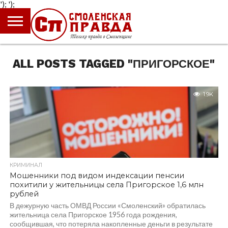
');
');
ГЛАВНАЯ
НОВОСТИ
ПРОИСШЕСТВИЯ
ПОЛИТИКА
КУЛЬТУРА
ЭКОНОМИКА
ОБЩЕСТВО
БЛОГИ
ALL POSTS TAGGED "ПРИГОРСКОЕ"
1.9K
КРИМИНАЛ
Мошенники под видом индексации пенсии
похитили у жительницы села Пригорское 1,6 млн
рублей
В дежурную часть ОМВД России «Смоленский» обратилась
жительница села Пригорское 1956 года рождения,
сообщившая, что потеряла накопленные деньги в результате