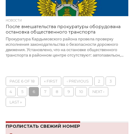
НОВОСТИ
После вмешательства прокуратуры оборудована
остановка общественного транспорта
Прокуратура Кардымовского района провела проверку
исполнения законодательства о безопасности дорожного
движения. Установлено, что на остановке общественного
транспорта в районном центре отсутствуют: автопавильон,...
PAGE 6 OF 18
« FIRST
‹ PREVIOUS
2
3
4
5
6
7
8
9
10
NEXT ›
LAST »
ПРОЛИСТАТЬ СВЕЖИЙ НОМЕР