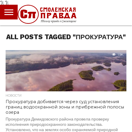
');
');
ГЛАВНАЯ
НОВОСТИ
ПРОИСШЕСТВИЯ
ПОЛИТИКА
КУЛЬТУРА
ЭКОНОМИКА
ОБЩЕСТВО
БЛОГИ
ALL POSTS TAGGED "ПРОКУРАТУРА"
1.9K
НОВОСТИ
Прокуратура добивается через суд установления
границ водоохранной зоны и прибрежной полосы
озера
Прокуратура Демидовского района провела проверку
исполнения природоохранного законодательства.
Установлено, что на землях особо охраняемой природной