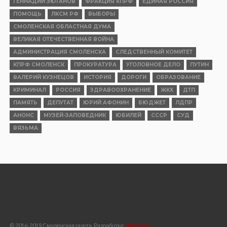
ГЕННАДИЙ ЗЮГАНОВ
ФРАКЦИЯ КПРФ
ЕДИНАЯ РОССИЯ
ПОМОЩЬ
ЛКСМ РФ
ВЫБОРЫ
СМОЛЕНСКАЯ ОБЛАСТНАЯ ДУМА
ВЕЛИКАЯ ОТЕЧЕСТВЕННАЯ ВОЙНА
АДМИНИСТРАЦИЯ СМОЛЕНСКА
СЛЕДСТВЕННЫЙ КОМИТЕТ
КПРФ СМОЛЕНСК
ПРОКУРАТУРА
УГОЛОВНОЕ ДЕЛО
ПУТИН
ВАЛЕРИЙ КУЗНЕЦОВ
ИСТОРИЯ
ДОРОГИ
ОБРАЗОВАНИЕ
КРИМИНАЛ
РОССИЯ
ЗДРАВООХРАНЕНИЕ
ЖКХ
ДТП
ПАМЯТЬ
ДЕПУТАТ
ЮРИЙ АФОНИН
БЮДЖЕТ
ЛДПР
АНОНС
МУЗЕЙ-ЗАПОВЕДНИК
ЮБИЛЕЙ
СССР
СУД
ВЯЗЬМА
© 2016-2019 Смоленская газета, Разработка:
WEBtime.